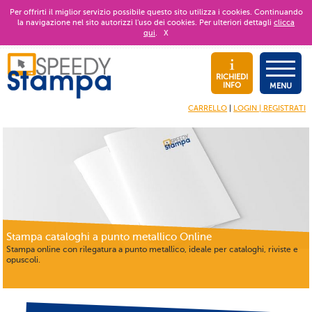
Per offrirti il miglior servizio possibile questo sito utilizza i cookies. Continuando
la navigazione nel sito autorizzi l’uso dei cookies. Per ulteriori dettagli
clicca
qui
.
X
RICHIEDI
INFO
MENU
CARRELLO
|
LOGIN | REGISTRATI
Stampa cataloghi a punto metallico Online
Stampa online con rilegatura a punto metallico, ideale per cataloghi, riviste e
opuscoli.