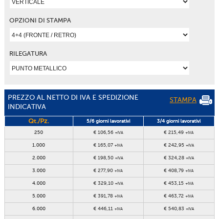
OPZIONI DI STAMPA
RILEGATURA
PREZZO AL NETTO DI IVA E SPEDIZIONE
STAMPA
INDICATIVA
Qt./Pz.
5/6 giorni lavorativi
3/4 giorni lavorativi
250
€ 106,56
€ 215,49
+IVA
+IVA
1.000
€ 165,07
€ 242,95
+IVA
+IVA
2.000
€ 198,50
€ 324,28
+IVA
+IVA
3.000
€ 277,90
€ 408,79
+IVA
+IVA
4.000
€ 329,10
€ 453,15
+IVA
+IVA
5.000
€ 391,78
€ 463,72
+IVA
+IVA
6.000
€ 446,11
€ 540,83
+IVA
+IVA