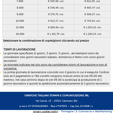
7.000
€ 505,66
€ 612,65
+IVA
+IVA
8.000
€ 548,49
€ 665,47
+IVA
+IVA
9.000
€ 576,70
€ 699,27
+IVA
+IVA
10.000
€ 613,27
€ 743,64
+IVA
+IVA
15.000
€ 886,99
€ 1.054,19
+IVA
+IVA
20.000
€ 1.161,76
€ 1.280,24
+IVA
+IVA
Selezionare la combinazione di copie/giorni cliccando sul prezzo
TEMPI DI LAVORAZIONE
Le giornate specificate (1-giono, 3-giorni, 5-giorni...ad esempio) sono da
considerare solo giorni lavorativi (sabato, domenica e festivi non sono giorni
lavorativi).
Le giornate indicate nel sito sono da considerare giorni di lavorazione e non di
consegna.
La prima giornata di lavorazione coincide con il giorno in cui è eseguito l'ordine
solo se il pagamento e i file corretti vengono ricevuti entro le ore 09,00 del
mattino, nel caso arrivino dopo le ore 09,00 si posticipa la produzione di 1
giorno lavorativo e quindi la spedizione automaticamente di 1 giorno lavorativo.
GRAFICHE TAGLIANI STAMPA E COMUNICAZIONE SRL
Via Cairoli, 13 - 25011 Calcinato (Bs)
p.iva e CF 03599190984 -
Rea n°547655
- Cap.Soc.10.000€ i.v.
privacy cookies policy
- Timmagine | E-Commerce e WebMarketing