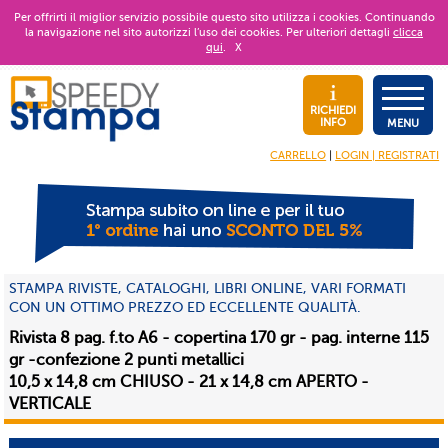
Per offrirti il miglior servizio possibile questo sito utilizza i cookies. Continuando
la navigazione nel sito autorizzi l’uso dei cookies. Per ulteriori dettagli
clicca
qui
.
X
RICHIEDI
INFO
MENU
CARRELLO
|
LOGIN | REGISTRATI
STAMPA RIVISTE, CATALOGHI, LIBRI ONLINE, VARI FORMATI
CON UN OTTIMO PREZZO ED ECCELLENTE QUALITÀ.
Rivista 8 pag. f.to A6 - copertina 170 gr - pag. interne 115
gr -confezione 2 punti metallici
10,5 x 14,8 cm CHIUSO - 21 x 14,8 cm APERTO -
VERTICALE