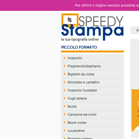
Per offrirti il miglior servizio possibile
la tua tipografia online
PICCOLO FORMATO
Volantini
Pieghevoli/depliants
Biglietti da visita
Etichette e cartellini
Volantini fustellati
Fogli lettera
Buste
Cartoline ed inviti
Block notes
Locandine
Biglietti lotteria