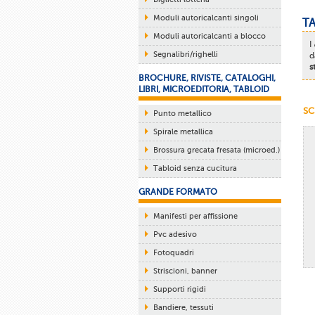
Moduli autoricalcanti singoli
TA
Moduli autoricalcanti a blocco
I
Segnalibri/righelli
d
s
BROCHURE, RIVISTE, CATALOGHI,
LIBRI, MICROEDITORIA, TABLOID
SC
Punto metallico
Spirale metallica
Brossura grecata fresata (microed.)
Tabloid senza cucitura
GRANDE FORMATO
Manifesti per affissione
Pvc adesivo
Fotoquadri
Striscioni, banner
Supporti rigidi
Bandiere, tessuti