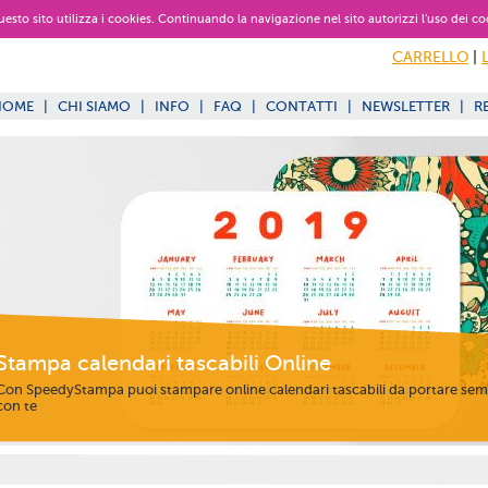
 questo sito utilizza i cookies. Continuando la navigazione nel sito autorizzi l’uso dei co
CARRELLO
|
HOME
|
CHI SIAMO
|
INFO
|
FAQ
|
CONTATTI
|
NEWSLETTER
|
R
Stampa calendari tascabili Online
Con SpeedyStampa puoi stampare online calendari tascabili da portare se
con te