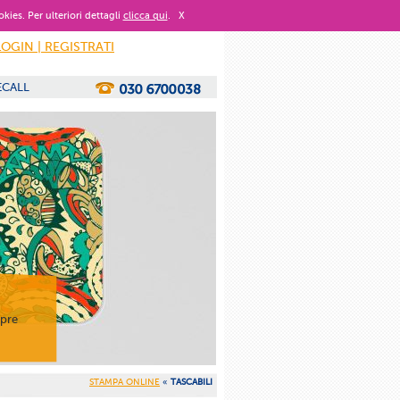
okies. Per ulteriori dettagli
clicca qui
.
X
LOGIN | REGISTRATI
ECALL
mpre
STAMPA ONLINE
«
TASCABILI