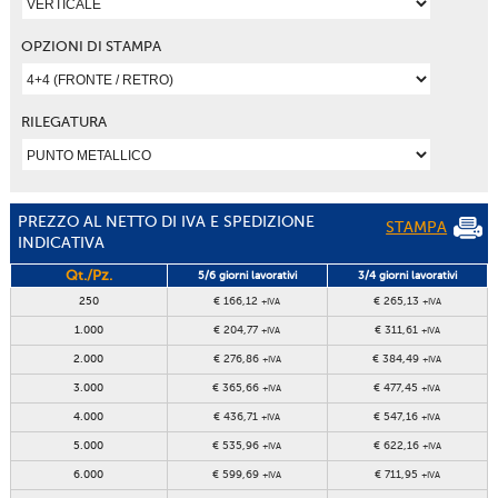
OPZIONI DI STAMPA
RILEGATURA
PREZZO AL NETTO DI IVA E SPEDIZIONE
STAMPA
INDICATIVA
Qt./Pz.
5/6 giorni lavorativi
3/4 giorni lavorativi
250
€ 166,12
€ 265,13
+IVA
+IVA
1.000
€ 204,77
€ 311,61
+IVA
+IVA
2.000
€ 276,86
€ 384,49
+IVA
+IVA
3.000
€ 365,66
€ 477,45
+IVA
+IVA
4.000
€ 436,71
€ 547,16
+IVA
+IVA
5.000
€ 535,96
€ 622,16
+IVA
+IVA
6.000
€ 599,69
€ 711,95
+IVA
+IVA