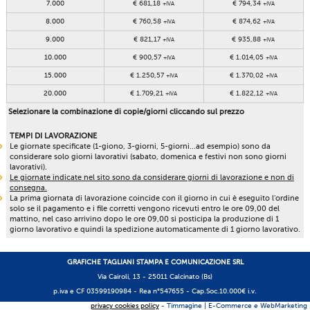
7.000
€ 681,18
€ 794,34
+IVA
+IVA
8.000
€ 760,58
€ 874,62
+IVA
+IVA
9.000
€ 821,17
€ 935,88
+IVA
+IVA
10.000
€ 900,57
€ 1.014,05
+IVA
+IVA
15.000
€ 1.250,57
€ 1.370,02
+IVA
+IVA
20.000
€ 1.709,21
€ 1.822,12
+IVA
+IVA
Selezionare la combinazione di copie/giorni cliccando sul prezzo
TEMPI DI LAVORAZIONE
Le giornate specificate (1-giono, 3-giorni, 5-giorni...ad esempio) sono da
considerare solo giorni lavorativi (sabato, domenica e festivi non sono giorni
lavorativi).
Le giornate indicate nel sito sono da considerare giorni di lavorazione e non di
consegna.
La prima giornata di lavorazione coincide con il giorno in cui è eseguito l'ordine
solo se il pagamento e i file corretti vengono ricevuti entro le ore 09,00 del
mattino, nel caso arrivino dopo le ore 09,00 si posticipa la produzione di 1
giorno lavorativo e quindi la spedizione automaticamente di 1 giorno lavorativo.
GRAFICHE TAGLIANI STAMPA E COMUNICAZIONE SRL
Via Cairoli, 13 - 25011 Calcinato (Bs)
p.iva e CF 03599190984 -
Rea n°547655
- Cap.Soc.10.000€ i.v.
privacy cookies policy
- Timmagine | E-Commerce e WebMarketing