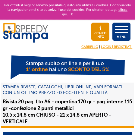
Per offrirti il miglior servizio possibile questo sito utilizza i cookies. Continuando
la navigazione nel sito autorizzi l’uso dei cookies. Per ulteriori dettagli
clicca
qui
.
X
RICHIEDI
INFO
MENU
CARRELLO
|
LOGIN | REGISTRATI
STAMPA RIVISTE, CATALOGHI, LIBRI ONLINE, VARI FORMATI
CON UN OTTIMO PREZZO ED ECCELLENTE QUALITÀ.
Rivista 20 pag. f.to A6 - copertina 170 gr - pag. interne 115
gr -confezione 2 punti metallici
10,5 x 14,8 cm CHIUSO - 21 x 14,8 cm APERTO -
VERTICALE