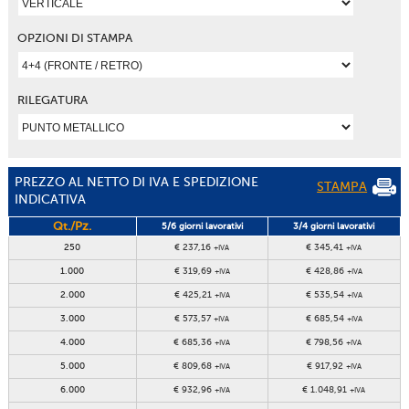
OPZIONI DI STAMPA
RILEGATURA
PREZZO AL NETTO DI IVA E SPEDIZIONE
STAMPA
INDICATIVA
Qt./Pz.
5/6 giorni lavorativi
3/4 giorni lavorativi
250
€ 237,16
€ 345,41
+IVA
+IVA
1.000
€ 319,69
€ 428,86
+IVA
+IVA
2.000
€ 425,21
€ 535,54
+IVA
+IVA
3.000
€ 573,57
€ 685,54
+IVA
+IVA
4.000
€ 685,36
€ 798,56
+IVA
+IVA
5.000
€ 809,68
€ 917,92
+IVA
+IVA
6.000
€ 932,96
€ 1.048,91
+IVA
+IVA