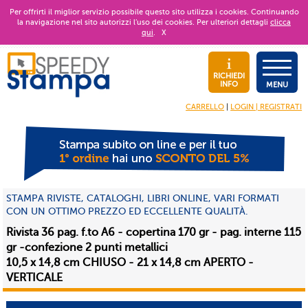
Per offrirti il miglior servizio possibile questo sito utilizza i cookies. Continuando
la navigazione nel sito autorizzi l’uso dei cookies. Per ulteriori dettagli
clicca
qui
.
X
RICHIEDI
INFO
MENU
CARRELLO
|
LOGIN | REGISTRATI
STAMPA RIVISTE, CATALOGHI, LIBRI ONLINE, VARI FORMATI
CON UN OTTIMO PREZZO ED ECCELLENTE QUALITÀ.
Rivista 36 pag. f.to A6 - copertina 170 gr - pag. interne 115
gr -confezione 2 punti metallici
10,5 x 14,8 cm CHIUSO - 21 x 14,8 cm APERTO -
VERTICALE