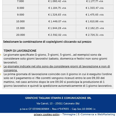
7.000
€ 1.060,42
€ 1.177,77
+IVA
+IVA
8.000
€ 1.184,75
€ 1.303,47
+IVA
+IVA
9.000
€ 1.326,83
€ 1.475,65
+IVA
+IVA
10.000
€ 1.449,07
€ 1.610,86
+IVA
+IVA
15.000
€ 1.944,28
€ 2.162,25
+IVA
+IVA
20.000
€ 2.592,02
€ 2.726,31
+IVA
+IVA
Selezionare la combinazione di copie/giorni cliccando sul prezzo
TEMPI DI LAVORAZIONE
Le giornate specificate (1-giono, 3-giorni, 5-giorni...ad esempio) sono da
considerare solo giorni lavorativi (sabato, domenica e festivi non sono giorni
lavorativi).
Le giornate indicate nel sito sono da considerare giorni di lavorazione e non di
consegna.
La prima giornata di lavorazione coincide con il giorno in cui è eseguito l'ordine
solo se il pagamento e i file corretti vengono ricevuti entro le ore 09,00 del
mattino, nel caso arrivino dopo le ore 09,00 si posticipa la produzione di 1
giorno lavorativo e quindi la spedizione automaticamente di 1 giorno lavorativo.
GRAFICHE TAGLIANI STAMPA E COMUNICAZIONE SRL
Via Cairoli, 13 - 25011 Calcinato (Bs)
p.iva e CF 03599190984 -
Rea n°547655
- Cap.Soc.10.000€ i.v.
privacy cookies policy
- Timmagine | E-Commerce e WebMarketing