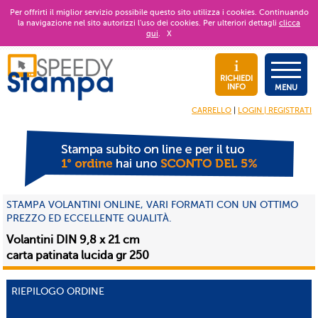
Per offrirti il miglior servizio possibile questo sito utilizza i cookies. Continuando
la navigazione nel sito autorizzi l’uso dei cookies. Per ulteriori dettagli
clicca
qui
.
X
RICHIEDI
INFO
MENU
CARRELLO
|
LOGIN | REGISTRATI
STAMPA VOLANTINI ONLINE, VARI FORMATI CON UN OTTIMO
PREZZO ED ECCELLENTE QUALITÀ.
Volantini DIN 9,8 x 21 cm
carta patinata lucida gr 250
RIEPILOGO ORDINE