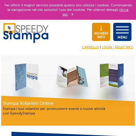
Per offrirti il miglior servizio possibile questo sito utilizza i cookies. Continuando
la navigazione nel sito autorizzi l’uso dei cookies. Per ulteriori dettagli
clicca
qui
.
X
RICHIEDI
INFO
MENU
CARRELLO
|
LOGIN | REGISTRATI
Stampa Volantini Online
Stampa i tuoi volantini per promuovere eventi o nuove attività
con SpeedyStampa