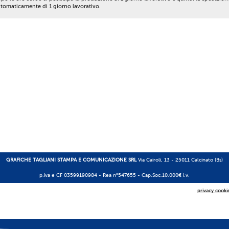
tomaticamente di 1 giorno lavorativo.
GRAFICHE TAGLIANI STAMPA E COMUNICAZIONE SRL
Via Cairoli, 13 - 25011 Calcinato (Bs)
p.iva e CF 03599190984 -
Rea n°547655
- Cap.Soc.10.000€ i.v.
privacy cooki