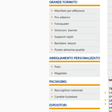
GRANDE FORMATO
Manifesti per affissione
Pvc adesivo
Fotoquadri
Striscioni, banner
Supporti rigidi
Bandiere, tessuti
Poster altissima qualità
ABBIGLIAMENTO PERSONALIZZATO
Polo
Magliette
Sel
PACKAGING
T
Raccoglitori cartonati
Le
gi
Cartelle fustellate
Le
La
ESPOSITORI
pa
do