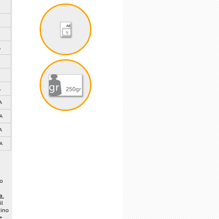
A
A
A
A
A
A
lo
a.
il
vino
e