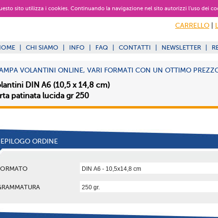
 questo sito utilizza i cookies. Continuando la navigazione nel sito autorizzi l’uso dei co
CARRELLO
|
HOME
|
CHI SIAMO
|
INFO
|
FAQ
|
CONTATTI
|
NEWSLETTER
|
R
AMPA VOLANTINI ONLINE, VARI FORMATI CON UN OTTIMO PREZZO
lantini DIN A6 (10,5 x 14,8 cm)
rta patinata lucida gr 250
IEPILOGO ORDINE
FORMATO
GRAMMATURA