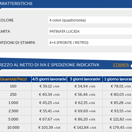
ARATTERISTICHE
COLORE
CARTA
OPZIONI DI STAMPA
REZZO AL NETTO DI IVA E SPEDIZIONE INDICATIVA
STAMPA
Quantità/Pezzi
4/5 giorni lavorativi
3 giorni lavorativi
1 giorno lavorat
100
€ 39,12
€ 54,94
€ 78,01
+IVA
+IVA
+IVA
250
€ 40,34
€ 56,46
€ 80,03
+IVA
+IVA
+IVA
1.000
€ 45,25
€ 62,35
€ 85,28
+IVA
+IVA
+IVA
2.500
€ 55,41
€ 69,60
€ 93,55
+IVA
+IVA
+IVA
5.000
€ 67,67
€ 86,20
€ 121,82
+IVA
+IVA
+IVA
10.000
€ 105,39
€ 142,84
€ 179,45
+IVA
+IVA
+IVA