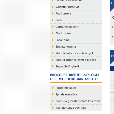
Etichette e cartellini
C
Volantini fustellati
Fogli lettera
Buste
Cartoline ed inviti
Block notes
Locandine
Biglietti lotteria
Moduli autoricalcanti singoli
P
Moduli autoricalcanti a blocco
Segnalibri/righelli
BROCHURE, RIVISTE, CATALOGHI,
LIBRI, MICROEDITORIA, TABLOID
Punto metallico
Spirale metallica
Brossura grecata fresata (microed.)
Tabloid senza cucitura