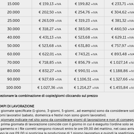
15.000
€ 159,13
€ 199,82
€ 233,71
+IVA
+IVA
+IVA
20.000
€ 202,50
€ 254,76
€ 304,62
+IVA
+IVA
+IVA
25.000
€ 263,09
€ 319,23
€ 381,32
+IVA
+IVA
+IVA
30.000
€ 318,27
€ 383,06
€ 460,50
+IVA
+IVA
+IV
40.000
€ 431,13
€ 523,68
€ 629,11
+IVA
+IVA
+IVA
50.000
€ 523,68
€ 631,80
€ 757,97
+IVA
+IVA
+IVA
60.000
€ 622,01
€ 743,21
€ 893,48
+IVA
+IVA
+IV
70.000
€ 718,85
€ 856,79
€ 1.027,14
+IVA
+IVA
+IV
80.000
€ 832,27
€ 990,51
€ 1.188,86
+IVA
+IVA
+IV
90.000
€ 927,69
€ 1.106,51
€ 1.327,66
+IVA
+IVA
+IV
100.000
€ 1.027,36
€ 1.214,27
€ 1.455,84
+IVA
+IVA
+IV
ezionare la combinazione di copie/giorni cliccando sul prezzo
EMPI DI LAVORAZIONE
 giornate specificate (1-giono, 3-giorni, 5-giorni...ad esempio) sono da considerare so
orni lavorativi (sabato, domenica e festivi non sono giorni lavorativi).
 giornate indicate nel sito sono da considerare giorni di lavorazione e non di consegn
 prima giornata di lavorazione coincide con il giorno in cui è eseguito l'ordine solo se 
gamento e i file corretti vengono ricevuti entro le ore 09,00 del mattino, nel caso arri
po le ore 09,00 si posticipa la produzione di 1 giorno lavorativo e quindi la spedizion