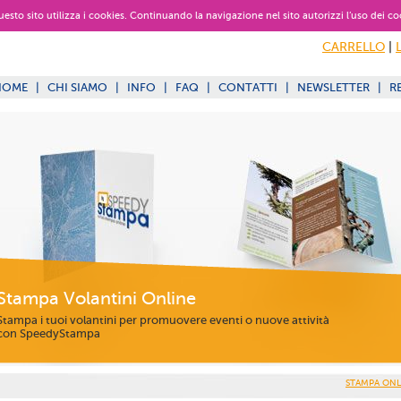
 questo sito utilizza i cookies. Continuando la navigazione nel sito autorizzi l’uso dei co
CARRELLO
|
HOME
|
CHI SIAMO
|
INFO
|
FAQ
|
CONTATTI
|
NEWSLETTER
|
R
Stampa Volantini Online
Stampa i tuoi volantini per promuovere eventi o nuove attività
con SpeedyStampa
STAMPA ONL