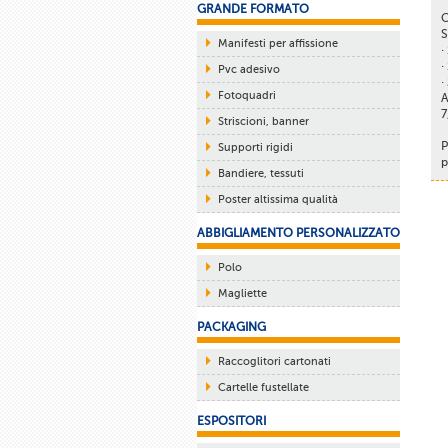
GRANDE FORMATO
C
S
Manifesti per affissione
·
·
Pvc adesivo
·
Fotoquadri
A
7
Striscioni, banner
P
Supporti rigidi
p
Bandiere, tessuti
Poster altissima qualità
ABBIGLIAMENTO PERSONALIZZATO
Polo
Magliette
PACKAGING
Raccoglitori cartonati
Cartelle fustellate
ESPOSITORI