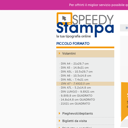
Per offrirti il miglior servizio possibile
la tua tipografia online
PICCOLO FORMATO
Volantini
· DIN A4 - 21x29,7 cm
· DIN A5 - 14,8x21 cm
· DIN A5L - 10,5x29,7 cm
· DIN A6 - 10,5x14,8 cm
· DIN A6L - 7,4x21 cm
· DIN A7 - 7,4X10,5 cm
· DIN A7L - 5,2x14,8 cm
· DIN LUNGO - 9,8X21 cm
· 9,8X9,8 cm QUADRATO
· 14,8x14,8 cm QUADRATO
· 21X21 cm QUADRATO
Pieghevoli/depliants
Biglietti da visita