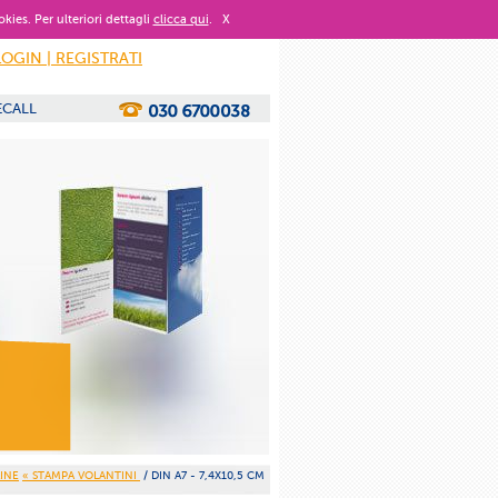
okies. Per ulteriori dettagli
clicca qui
.
X
LOGIN | REGISTRATI
ECALL
INE
« STAMPA VOLANTINI
/ DIN A7 - 7,4X10,5 CM