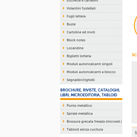
Etichette e cartellini
Volantini fustellati
Fogli lettera
Buste
Cartoline ed inviti
Block notes
Locandine
SC
Biglietti lotteria
Moduli autoricalcanti singoli
Moduli autoricalcanti a blocco
Segnalibri/righelli
BROCHURE, RIVISTE, CATALOGHI,
LIBRI, MICROEDITORIA, TABLOID
Punto metallico
Spirale metallica
Brossura grecata fresata (microed.)
Tabloid senza cucitura
S