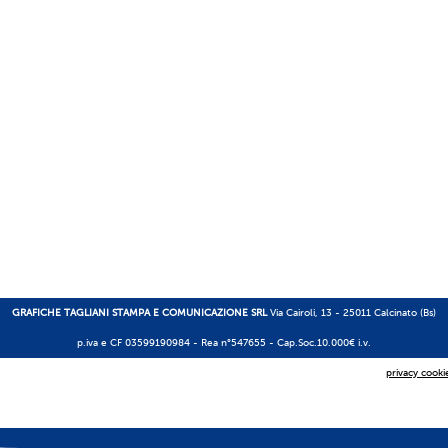
GRAFICHE TAGLIANI STAMPA E COMUNICAZIONE SRL
Via Cairoli, 13 - 25011 Calcinato (Bs)
p.iva e CF 03599190984 -
Rea n°547655
- Cap.Soc.10.000€ i.v.
privacy cooki