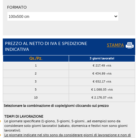
FORMATO
PREZZO AL NETTO DI IVA E SPEDIZIONE
STAMPA
INDICATIVA
Qt./Pz.
3 giorni lavorativi
1
€ 217,49
+IVA
2
€ 434,89
+IVA
3
€ 652,17
+IVA
5
€ 1.088,05
+IVA
10
€ 2.176,07
+IVA
Selezionare la combinazione di copie/giorni cliccando sul prezzo
TEMPI DI LAVORAZIONE
Le giornate specificate (1-giono, 3-giorni, 5-giorni...ad esempio) sono da
considerare solo giorni lavorativi (sabato, domenica e festivi non sono giorni
lavorativi).
Le giornate indicate nel sito sono da considerare giorni di lavorazione e non di