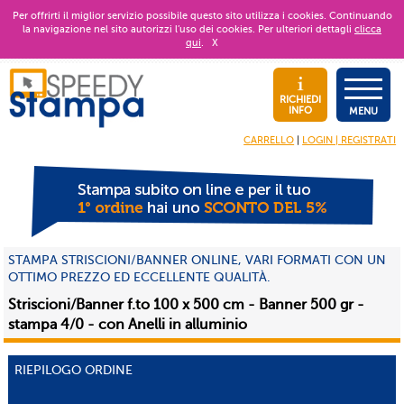
Per offrirti il miglior servizio possibile questo sito utilizza i cookies. Continuando
la navigazione nel sito autorizzi l’uso dei cookies. Per ulteriori dettagli
clicca
qui
.
X
RICHIEDI
INFO
MENU
CARRELLO
|
LOGIN | REGISTRATI
STAMPA STRISCIONI/BANNER ONLINE, VARI FORMATI CON UN
OTTIMO PREZZO ED ECCELLENTE QUALITÀ.
Striscioni/Banner f.to 100 x 500 cm - Banner 500 gr -
stampa 4/0 - con Anelli in alluminio
RIEPILOGO ORDINE