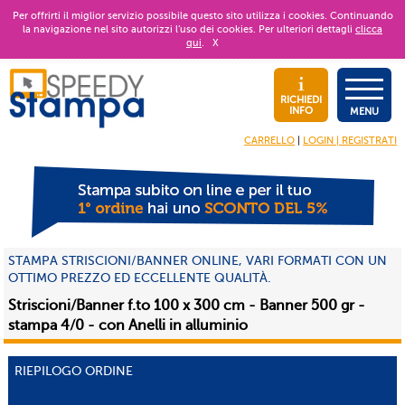
Per offrirti il miglior servizio possibile questo sito utilizza i cookies. Continuando
la navigazione nel sito autorizzi l’uso dei cookies. Per ulteriori dettagli
clicca
qui
.
X
RICHIEDI
INFO
MENU
CARRELLO
|
LOGIN | REGISTRATI
STAMPA STRISCIONI/BANNER ONLINE, VARI FORMATI CON UN
OTTIMO PREZZO ED ECCELLENTE QUALITÀ.
Striscioni/Banner f.to 100 x 300 cm - Banner 500 gr -
stampa 4/0 - con Anelli in alluminio
RIEPILOGO ORDINE