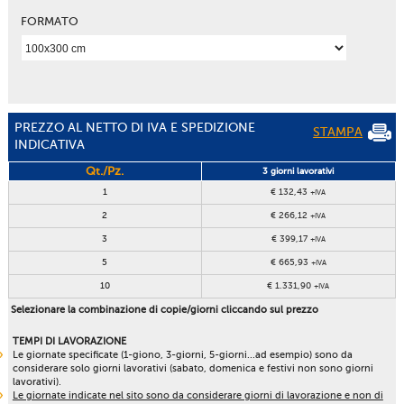
FORMATO
PREZZO AL NETTO DI IVA E SPEDIZIONE
STAMPA
INDICATIVA
Qt./Pz.
3 giorni lavorativi
1
€ 132,43
+IVA
2
€ 266,12
+IVA
3
€ 399,17
+IVA
5
€ 665,93
+IVA
10
€ 1.331,90
+IVA
Selezionare la combinazione di copie/giorni cliccando sul prezzo
TEMPI DI LAVORAZIONE
Le giornate specificate (1-giono, 3-giorni, 5-giorni...ad esempio) sono da
considerare solo giorni lavorativi (sabato, domenica e festivi non sono giorni
lavorativi).
Le giornate indicate nel sito sono da considerare giorni di lavorazione e non di