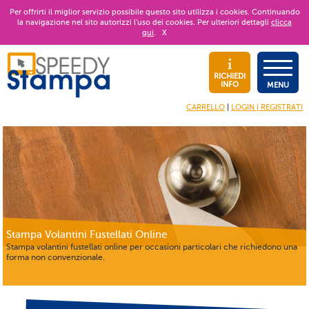
Per offrirti il miglior servizio possibile questo sito utilizza i cookies. Continuando
la navigazione nel sito autorizzi l’uso dei cookies. Per ulteriori dettagli
clicca
qui
.
X
RICHIEDI
INFO
MENU
CARRELLO
|
LOGIN | REGISTRATI
Stampa Volantini Fustellati Online
Stampa volantini fustellati online per occasioni particolari che richiedono una
forma non convenzionale.