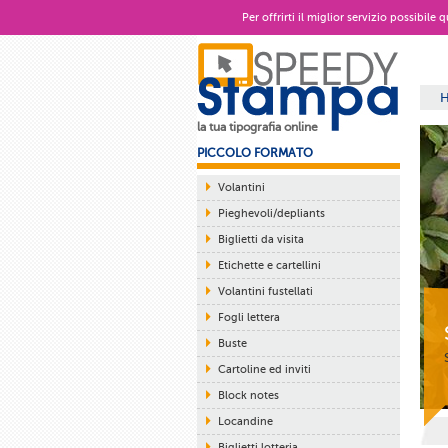
Per offrirti il miglior servizio possibile
la tua tipografia online
PICCOLO FORMATO
Volantini
Pieghevoli/depliants
Biglietti da visita
Etichette e cartellini
Volantini fustellati
Fogli lettera
Buste
Cartoline ed inviti
Block notes
Locandine
Biglietti lotteria