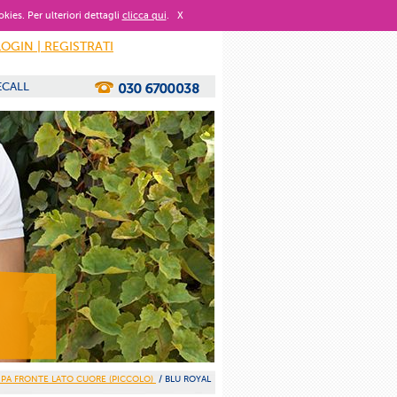
okies. Per ulteriori dettagli
clicca qui
.
X
LOGIN | REGISTRATI
ECALL
MPA FRONTE LATO CUORE (PICCOLO)
/ BLU ROYAL