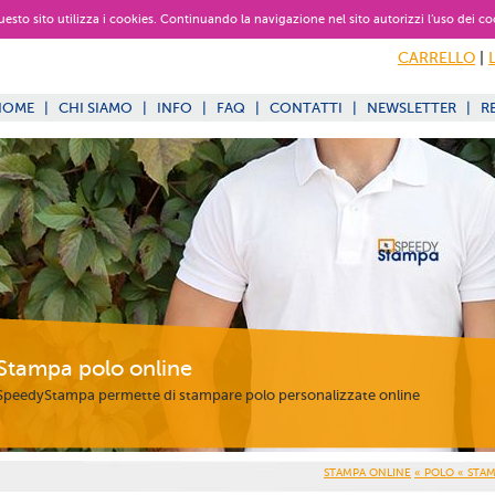
 questo sito utilizza i cookies. Continuando la navigazione nel sito autorizzi l’uso dei co
CARRELLO
|
HOME
|
CHI SIAMO
|
INFO
|
FAQ
|
CONTATTI
|
NEWSLETTER
|
R
Stampa polo online
SpeedyStampa permette di stampare polo personalizzate online
STAMPA ONLINE
« POLO
« STA