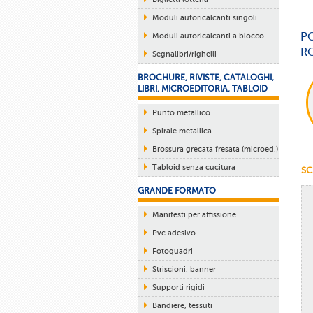
Moduli autoricalcanti singoli
P
Moduli autoricalcanti a blocco
R
Segnalibri/righelli
BROCHURE, RIVISTE, CATALOGHI,
LIBRI, MICROEDITORIA, TABLOID
Punto metallico
Spirale metallica
Brossura grecata fresata (microed.)
Tabloid senza cucitura
SC
GRANDE FORMATO
Manifesti per affissione
Pvc adesivo
Fotoquadri
Striscioni, banner
Supporti rigidi
Bandiere, tessuti