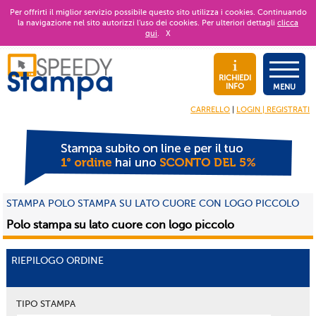
Per offrirti il miglior servizio possibile questo sito utilizza i cookies. Continuando
la navigazione nel sito autorizzi l’uso dei cookies. Per ulteriori dettagli
clicca
qui
.
X
RICHIEDI
INFO
MENU
CARRELLO
|
LOGIN | REGISTRATI
STAMPA POLO STAMPA SU LATO CUORE CON LOGO PICCOLO
Polo stampa su lato cuore con logo piccolo
RIEPILOGO ORDINE
TIPO STAMPA