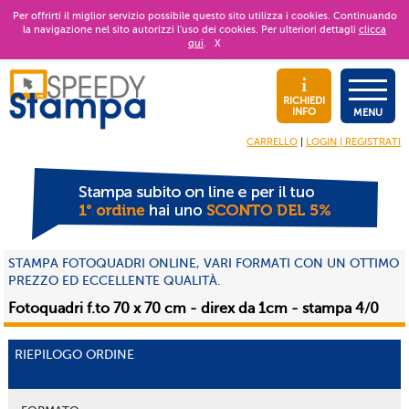
Per offrirti il miglior servizio possibile questo sito utilizza i cookies. Continuando
la navigazione nel sito autorizzi l’uso dei cookies. Per ulteriori dettagli
clicca
qui
.
X
RICHIEDI
INFO
MENU
CARRELLO
|
LOGIN | REGISTRATI
STAMPA FOTOQUADRI ONLINE, VARI FORMATI CON UN OTTIMO
PREZZO ED ECCELLENTE QUALITÀ.
Fotoquadri f.to 70 x 70 cm - direx da 1cm - stampa 4/0
RIEPILOGO ORDINE