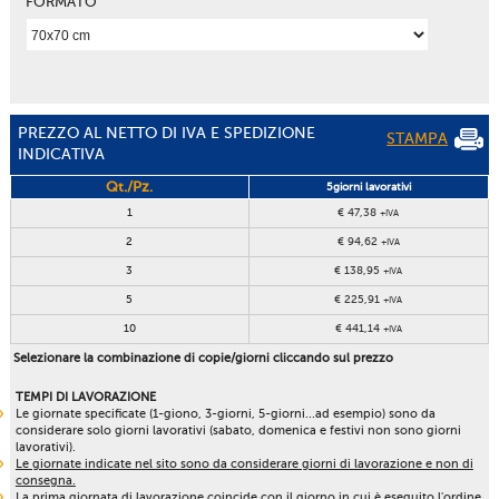
FORMATO
PREZZO AL NETTO DI IVA E SPEDIZIONE
STAMPA
INDICATIVA
Qt./Pz.
5giorni lavorativi
1
€ 47,38
+IVA
2
€ 94,62
+IVA
3
€ 138,95
+IVA
5
€ 225,91
+IVA
10
€ 441,14
+IVA
Selezionare la combinazione di copie/giorni cliccando sul prezzo
TEMPI DI LAVORAZIONE
Le giornate specificate (1-giono, 3-giorni, 5-giorni...ad esempio) sono da
considerare solo giorni lavorativi (sabato, domenica e festivi non sono giorni
lavorativi).
Le giornate indicate nel sito sono da considerare giorni di lavorazione e non di
consegna.
La prima giornata di lavorazione coincide con il giorno in cui è eseguito l'ordine