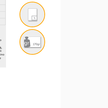
lo
a.
il
vino
e