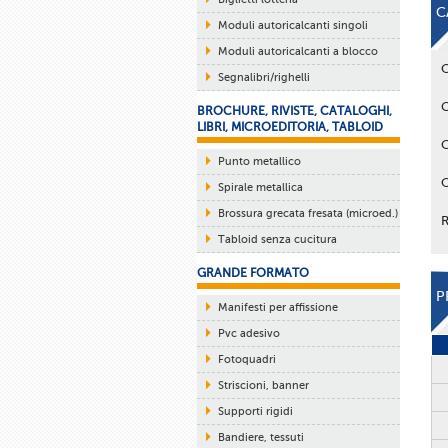
C
Moduli autoricalcanti singoli
Moduli autoricalcanti a blocco
Segnalibri/righelli
BROCHURE, RIVISTE, CATALOGHI,
LIBRI, MICROEDITORIA, TABLOID
Punto metallico
Spirale metallica
Brossura grecata fresata (microed.)
Tabloid senza cucitura
GRANDE FORMATO
P
Manifesti per affissione
Pvc adesivo
Fotoquadri
Striscioni, banner
Supporti rigidi
Bandiere, tessuti