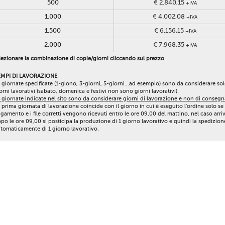
500
€ 2.840,15
+IVA
1.000
€ 4.002,08
+IVA
1.500
€ 6.156,15
+IVA
2.000
€ 7.968,35
+IVA
ezionare la combinazione di copie/giorni cliccando sul prezzo
EMPI DI LAVORAZIONE
 giornate specificate (1-giono, 3-giorni, 5-giorni...ad esempio) sono da considerare so
orni lavorativi (sabato, domenica e festivi non sono giorni lavorativi).
 giornate indicate nel sito sono da considerare giorni di lavorazione e non di consegn
 prima giornata di lavorazione coincide con il giorno in cui è eseguito l'ordine solo se 
gamento e i file corretti vengono ricevuti entro le ore 09,00 del mattino, nel caso arri
po le ore 09,00 si posticipa la produzione di 1 giorno lavorativo e quindi la spedizion
tomaticamente di 1 giorno lavorativo.