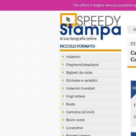
Per offrirti il miglior servizio possibile
la tua tipografia online
ST
PICCOLO FORMATO
Ca
Volantini
Co
Pieghevoli/depliants
Biglietti da visita
Etichette e cartellini
R
Volantini fustellati
Fogli lettera
Buste
Cartoline ed inviti
Block notes
Locandine
Biglietti lotteria