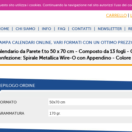
 questo sito utilizza i cookies. Continuando la navigazione nel sito autorizzi l’uso dei co
CARRELLO
|
HOME
|
CHI SIAMO
|
INFO
|
FAQ
|
CONTATTI
|
NEWSLETTER
|
R
AMPA CALENDARI ONLINE, VARI FORMATI CON UN OTTIMO PREZZ
lendario da Parete f.to 50 x 70 cm - Composto da 13 fogli - 
nfezione: Spirale Metallica Wire-O con Appendino - Colore 
IEPILOGO ORDINE
FORMATO
GRAMMATURA