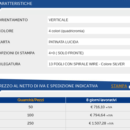
ARATTERISTICHE
ORIENTAMENTO
COLORE
CARTA
OPZIONI DI STAMPA
RILEGATURA
REZZO AL NETTO DI IVA E SPEDIZIONE INDICATIVA
STAMPA
Quantità/Pezzi
8 giorni lavorativi
50
€ 716,10
+IVA
100
€ 794,64
+IVA
250
€ 1.507,28
+IVA