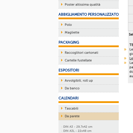
Poster altissima qualità
ABBIGLIAMENTO PERSONALIZZATO
Polo
Magliette
Sel
PACKAGING
T
Le
Raccoglitori cartonati
gi
Le
Cartelle fustellate
La
pa
ESPOSITORI
do
au
Avvolgibili, roll up
Da banco
CALENDARI
Tascabili
Da parete
· DIN A3 - 29,7x42 cm
· DIN A3L - 22x48 cm