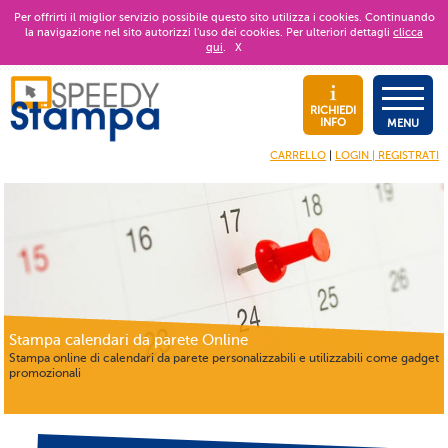
Per offrirti il miglior servizio possibile questo sito utilizza i cookies. Continuando
la navigazione nel sito autorizzi l’uso dei cookies. Per ulteriori dettagli
clicca
qui
.
X
RICHIEDI
INFO
MENU
CARRELLO
|
LOGIN | REGISTRATI
Stampa calendari da parete Online
Stampa online di calendari da parete personalizzabili e utilizzabili come gadget
promozionali