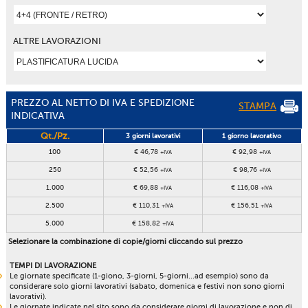
ALTRE LAVORAZIONI
PREZZO AL NETTO DI IVA E SPEDIZIONE
STAMPA
INDICATIVA
Qt./Pz.
3 giorni lavorativi
1 giorno lavorativo
100
€ 46,78
€ 92,98
+IVA
+IVA
250
€ 52,56
€ 98,76
+IVA
+IVA
1.000
€ 69,88
€ 116,08
+IVA
+IVA
2.500
€ 110,31
€ 156,51
+IVA
+IVA
5.000
€ 158,82
+IVA
Selezionare la combinazione di copie/giorni cliccando sul prezzo
TEMPI DI LAVORAZIONE
Le giornate specificate (1-giono, 3-giorni, 5-giorni...ad esempio) sono da
considerare solo giorni lavorativi (sabato, domenica e festivi non sono giorni
lavorativi).
Le giornate indicate nel sito sono da considerare giorni di lavorazione e non di