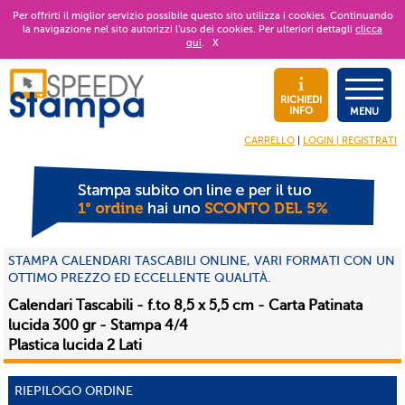
Per offrirti il miglior servizio possibile questo sito utilizza i cookies. Continuando
la navigazione nel sito autorizzi l’uso dei cookies. Per ulteriori dettagli
clicca
qui
.
X
RICHIEDI
INFO
MENU
CARRELLO
|
LOGIN | REGISTRATI
STAMPA CALENDARI TASCABILI ONLINE, VARI FORMATI CON UN
OTTIMO PREZZO ED ECCELLENTE QUALITÀ.
Calendari Tascabili - f.to 8,5 x 5,5 cm - Carta Patinata
lucida 300 gr - Stampa 4/4
Plastica lucida 2 Lati
RIEPILOGO ORDINE