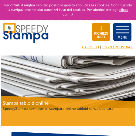
Per offrirti il miglior servizio possibile questo sito utilizza i cookies. Continuando
la navigazione nel sito autorizzi l’uso dei cookies. Per ulteriori dettagli
clicca
qui
.
X
RICHIEDI
INFO
MENU
CARRELLO
|
LOGIN | REGISTRATI
Stampa tabloid online
SpeedyStampa permette di stampare online tabloid senza cucitura