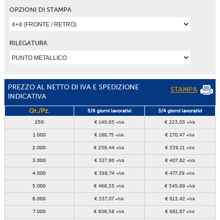
OPZIONI DI STAMPA
RILEGATURA
PREZZO AL NETTO DI IVA E SPEDIZIONE
STAMPA
INDICATIVA
Qt./Pz.
5/6 giorni lavorativi
3/4 giorni lavorativi
250
€ 140,65
€ 223,03
+IVA
+IVA
1.000
€ 188,75
€ 270,47
+IVA
+IVA
2.000
€ 258,44
€ 339,11
+IVA
+IVA
3.000
€ 327,86
€ 407,82
+IVA
+IVA
4.000
€ 398,74
€ 477,29
+IVA
+IVA
5.000
€ 468,35
€ 545,89
+IVA
+IVA
6.000
€ 537,07
€ 613,42
+IVA
+IVA
7.000
€ 606,58
€ 681,87
+IVA
+IVA