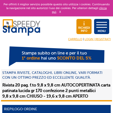
Per offrirti il miglior servizio possibile questo sito utilizza i cookies. Continuando
la navigazione nel sito autorizzi l’uso dei cookies. Per ulteriori dettagli
clicca
qui
.
X
RICHIEDI
INFO
MENU
CARRELLO
|
LOGIN | REGISTRATI
STAMPA RIVISTE, CATALOGHI, LIBRI ONLINE, VARI FORMATI
CON UN OTTIMO PREZZO ED ECCELLENTE QUALITÀ.
Rivista 20 pag. f.to 9,8 x 9,8 cm AUTOCOPERTINATA carta
patinata lucida gr 170 confezione 2 punti metallici
9,8 x 9,8 cm CHIUSO - 19,6 x 9,8 cm APERTO
RIEPILOGO ORDINE