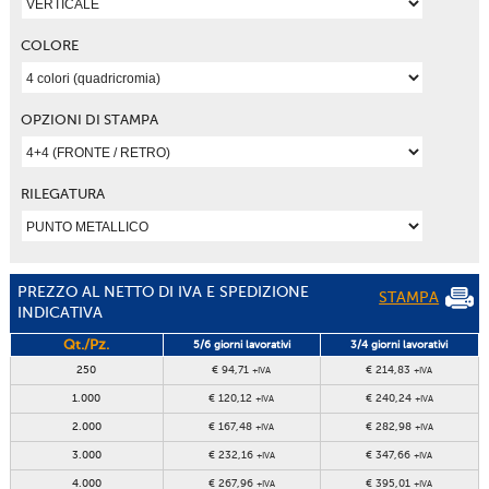
COLORE
OPZIONI DI STAMPA
RILEGATURA
PREZZO AL NETTO DI IVA E SPEDIZIONE
STAMPA
INDICATIVA
Qt./Pz.
5/6 giorni lavorativi
3/4 giorni lavorativi
250
€ 94,71
€ 214,83
+IVA
+IVA
1.000
€ 120,12
€ 240,24
+IVA
+IVA
2.000
€ 167,48
€ 282,98
+IVA
+IVA
3.000
€ 232,16
€ 347,66
+IVA
+IVA
4.000
€ 267,96
€ 395,01
+IVA
+IVA