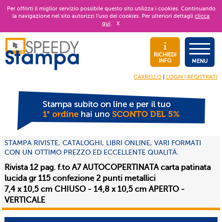
Per offrirti il miglior servizio possibile questo sito utilizza i cookies. Continuando
la navigazione nel sito autorizzi l’uso dei cookies. Per ulteriori dettagli
clicca
qui
.
X
RICHIEDI
INFO
MENU
CARRELLO
|
LOGIN | REGISTRATI
STAMPA RIVISTE, CATALOGHI, LIBRI ONLINE, VARI FORMATI
CON UN OTTIMO PREZZO ED ECCELLENTE QUALITÀ.
Rivista 12 pag. f.to A7 AUTOCOPERTINATA carta patinata
lucida gr 115 confezione 2 punti metallici
7,4 x 10,5 cm CHIUSO - 14,8 x 10,5 cm APERTO -
VERTICALE