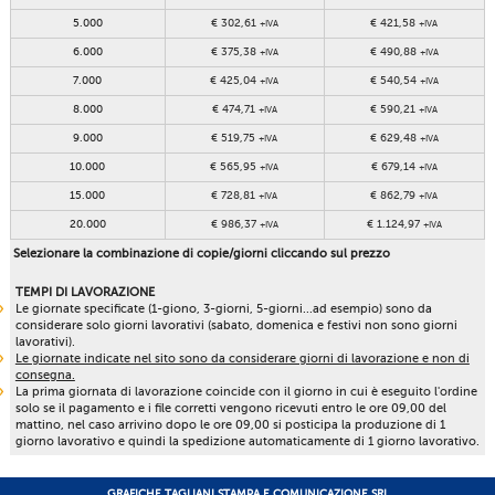
5.000
€ 302,61
€ 421,58
+IVA
+IVA
6.000
€ 375,38
€ 490,88
+IVA
+IVA
7.000
€ 425,04
€ 540,54
+IVA
+IVA
8.000
€ 474,71
€ 590,21
+IVA
+IVA
9.000
€ 519,75
€ 629,48
+IVA
+IVA
10.000
€ 565,95
€ 679,14
+IVA
+IVA
15.000
€ 728,81
€ 862,79
+IVA
+IVA
20.000
€ 986,37
€ 1.124,97
+IVA
+IVA
Selezionare la combinazione di copie/giorni cliccando sul prezzo
TEMPI DI LAVORAZIONE
Le giornate specificate (1-giono, 3-giorni, 5-giorni...ad esempio) sono da
considerare solo giorni lavorativi (sabato, domenica e festivi non sono giorni
lavorativi).
Le giornate indicate nel sito sono da considerare giorni di lavorazione e non di
consegna.
La prima giornata di lavorazione coincide con il giorno in cui è eseguito l'ordine
solo se il pagamento e i file corretti vengono ricevuti entro le ore 09,00 del
mattino, nel caso arrivino dopo le ore 09,00 si posticipa la produzione di 1
giorno lavorativo e quindi la spedizione automaticamente di 1 giorno lavorativo.
GRAFICHE TAGLIANI STAMPA E COMUNICAZIONE SRL