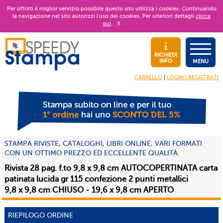
Per offrirti il miglior servizio possibile questo sito utilizza i cookies. Continuando
la navigazione nel sito autorizzi l’uso dei cookies. Per ulteriori dettagli
clicca
qui
.
X
RICHIEDI
INFO
MENU
CARRELLO
|
LOGIN | REGISTRATI
STAMPA RIVISTE, CATALOGHI, LIBRI ONLINE, VARI FORMATI
CON UN OTTIMO PREZZO ED ECCELLENTE QUALITÀ.
Rivista 28 pag. f.to 9,8 x 9,8 cm AUTOCOPERTINATA carta
patinata lucida gr 115 confezione 2 punti metallici
9,8 x 9,8 cm CHIUSO - 19,6 x 9,8 cm APERTO
RIEPILOGO ORDINE