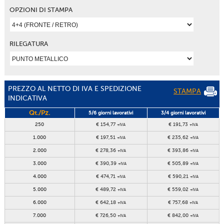
OPZIONI DI STAMPA
RILEGATURA
PREZZO AL NETTO DI IVA E SPEDIZIONE
STAMPA
INDICATIVA
Qt./Pz.
5/6 giorni lavorativi
3/4 giorni lavorativi
250
€ 154,77
€ 191,73
+IVA
+IVA
1.000
€ 197,51
€ 235,62
+IVA
+IVA
2.000
€ 278,36
€ 393,86
+IVA
+IVA
3.000
€ 390,39
€ 505,89
+IVA
+IVA
4.000
€ 474,71
€ 590,21
+IVA
+IVA
5.000
€ 489,72
€ 559,02
+IVA
+IVA
6.000
€ 642,18
€ 757,68
+IVA
+IVA
7.000
€ 726,50
€ 842,00
+IVA
+IVA