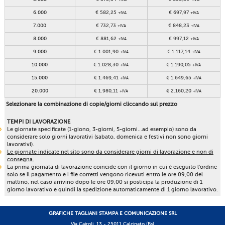
6.000
€ 582,25
€ 697,97
+IVA
+IVA
7.000
€ 732,73
€ 848,23
+IVA
+IVA
8.000
€ 881,62
€ 997,12
+IVA
+IVA
9.000
€ 1.001,90
€ 1.117,14
+IVA
+IVA
10.000
€ 1.028,30
€ 1.190,05
+IVA
+IVA
15.000
€ 1.469,41
€ 1.649,65
+IVA
+IVA
20.000
€ 1.980,11
€ 2.160,20
+IVA
+IVA
Selezionare la combinazione di copie/giorni cliccando sul prezzo
TEMPI DI LAVORAZIONE
Le giornate specificate (1-giono, 3-giorni, 5-giorni...ad esempio) sono da
considerare solo giorni lavorativi (sabato, domenica e festivi non sono giorni
lavorativi).
Le giornate indicate nel sito sono da considerare giorni di lavorazione e non di
consegna.
La prima giornata di lavorazione coincide con il giorno in cui è eseguito l'ordine
solo se il pagamento e i file corretti vengono ricevuti entro le ore 09,00 del
mattino, nel caso arrivino dopo le ore 09,00 si posticipa la produzione di 1
giorno lavorativo e quindi la spedizione automaticamente di 1 giorno lavorativo.
GRAFICHE TAGLIANI STAMPA E COMUNICAZIONE SRL
Via Cairoli, 13 - 25011 Calcinato (Bs)