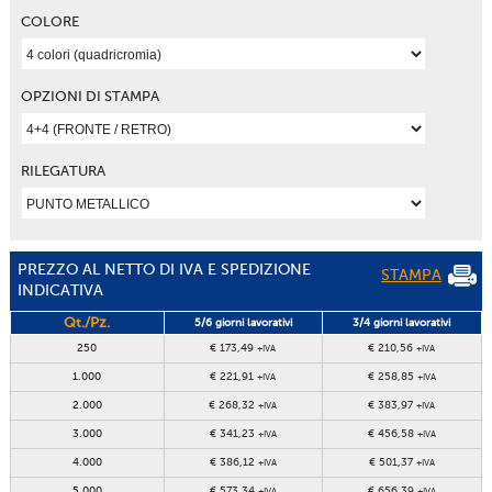
COLORE
OPZIONI DI STAMPA
RILEGATURA
PREZZO AL NETTO DI IVA E SPEDIZIONE
STAMPA
INDICATIVA
Qt./Pz.
5/6 giorni lavorativi
3/4 giorni lavorativi
250
€ 173,49
€ 210,56
+IVA
+IVA
1.000
€ 221,91
€ 258,85
+IVA
+IVA
2.000
€ 268,32
€ 383,97
+IVA
+IVA
3.000
€ 341,23
€ 456,58
+IVA
+IVA
4.000
€ 386,12
€ 501,37
+IVA
+IVA
5.000
€ 573,34
€ 656,39
+IVA
+IVA