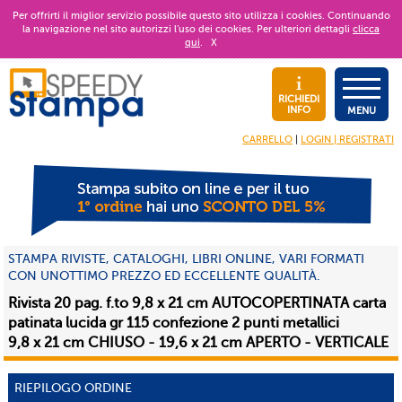
Per offrirti il miglior servizio possibile questo sito utilizza i cookies. Continuando
la navigazione nel sito autorizzi l’uso dei cookies. Per ulteriori dettagli
clicca
qui
.
X
RICHIEDI
INFO
MENU
CARRELLO
|
LOGIN | REGISTRATI
STAMPA RIVISTE, CATALOGHI, LIBRI ONLINE, VARI FORMATI
CON UNOTTIMO PREZZO ED ECCELLENTE QUALITÀ.
Rivista 20 pag. f.to 9,8 x 21 cm AUTOCOPERTINATA carta
patinata lucida gr 115 confezione 2 punti metallici
9,8 x 21 cm CHIUSO - 19,6 x 21 cm APERTO - VERTICALE
RIEPILOGO ORDINE