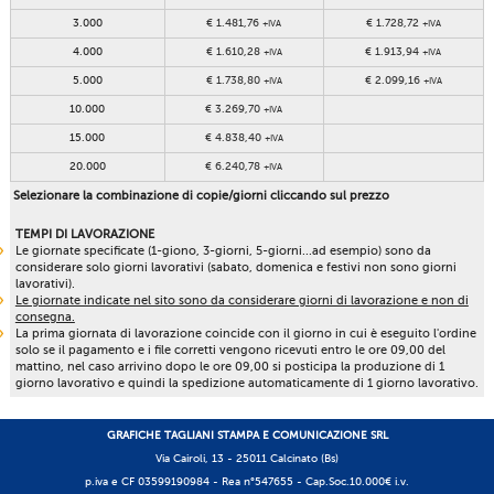
3.000
€ 1.481,76
€ 1.728,72
+IVA
+IVA
4.000
€ 1.610,28
€ 1.913,94
+IVA
+IVA
5.000
€ 1.738,80
€ 2.099,16
+IVA
+IVA
10.000
€ 3.269,70
+IVA
15.000
€ 4.838,40
+IVA
20.000
€ 6.240,78
+IVA
Selezionare la combinazione di copie/giorni cliccando sul prezzo
TEMPI DI LAVORAZIONE
Le giornate specificate (1-giono, 3-giorni, 5-giorni...ad esempio) sono da
considerare solo giorni lavorativi (sabato, domenica e festivi non sono giorni
lavorativi).
Le giornate indicate nel sito sono da considerare giorni di lavorazione e non di
consegna.
La prima giornata di lavorazione coincide con il giorno in cui è eseguito l'ordine
solo se il pagamento e i file corretti vengono ricevuti entro le ore 09,00 del
mattino, nel caso arrivino dopo le ore 09,00 si posticipa la produzione di 1
giorno lavorativo e quindi la spedizione automaticamente di 1 giorno lavorativo.
GRAFICHE TAGLIANI STAMPA E COMUNICAZIONE SRL
Via Cairoli, 13 - 25011 Calcinato (Bs)
p.iva e CF 03599190984 -
Rea n°547655
- Cap.Soc.10.000€ i.v.