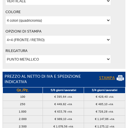
COLORE
OPZIONI DI STAMPA
RILEGATURA
PREZZO AL NETTO DI IVA E SPEDIZIONE
STAMPA
INDICATIVA
Qt./Pz.
5/6 giorni lavorativi
3/4 giorni lavorativi
100
€ 395,64
€ 428,40
+IVA
+IVA
250
€ 449,82
€ 485,10
+IVA
+IVA
1.000
€ 633,78
€ 728,28
+IVA
+IVA
2.000
€ 989,10
€ 1.147,86
+IVA
+IVA
2.500
€ 1.078,56
€ 1.275,12
+IVA
+IVA