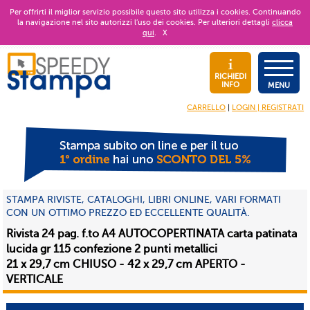
Per offrirti il miglior servizio possibile questo sito utilizza i cookies. Continuando
la navigazione nel sito autorizzi l’uso dei cookies. Per ulteriori dettagli
clicca
qui
.
X
RICHIEDI
INFO
MENU
CARRELLO
|
LOGIN | REGISTRATI
STAMPA RIVISTE, CATALOGHI, LIBRI ONLINE, VARI FORMATI
CON UN OTTIMO PREZZO ED ECCELLENTE QUALITÀ.
Rivista 24 pag. f.to A4 AUTOCOPERTINATA carta patinata
lucida gr 115 confezione 2 punti metallici
21 x 29,7 cm CHIUSO - 42 x 29,7 cm APERTO -
VERTICALE