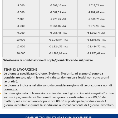
5.000
€ 599,10
€ 713,72
+IVA
+IVA
6.000
€ 687,39
€ 799,62
+IVA
+IVA
7.000
€ 776,73
€ 889,76
+IVA
+IVA
8.000
€ 866,07
€ 979,90
+IVA
+IVA
9.000
€ 956,46
€ 1.082,77
+IVA
+IVA
10.000
€ 1.040,54
€ 1.153,82
+IVA
+IVA
15.000
€ 1.324,32
€ 1.484,70
+IVA
+IVA
20.000
€ 1.793,09
€ 1.970,41
+IVA
+IVA
Selezionare la combinazione di copie/giorni cliccando sul prezzo
TEMPI DI LAVORAZIONE
Le giornate specificate (1-giono, 3-giorni, 5-giorni...ad esempio) sono da
considerare solo giorni lavorativi (sabato, domenica e festivi non sono giorni
lavorativi).
Le giornate indicate nel sito sono da considerare giorni di lavorazione e non di
consegna.
La prima giornata di lavorazione coincide con il giorno in cui è eseguito l'ordine
solo se il pagamento e i file corretti vengono ricevuti entro le ore 09,00 del
mattino, nel caso arrivino dopo le ore 09,00 si posticipa la produzione di 1
giorno lavorativo e quindi la spedizione automaticamente di 1 giorno lavorativo.
GRAFICHE TAGLIANI STAMPA E COMUNICAZIONE SRL