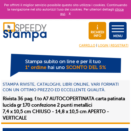
Per offrirti il miglior servizio possibile questo sito utilizza i cookies. Continuando
la navigazione nel sito autorizzi l’uso dei cookies. Per ulteriori dettagli
clicca
qui
.
X
RICHIEDI
INFO
MENU
CARRELLO
|
LOGIN | REGISTRATI
STAMPA RIVISTE, CATALOGHI, LIBRI ONLINE, VARI FORMATI
CON UN OTTIMO PREZZO ED ECCELLENTE QUALITÀ.
Rivista 36 pag. f.to A7 AUTOCOPERTINATA carta patinata
lucida gr 170 confezione 2 punti metallici
7,4 x 10,5 cm CHIUSO - 14,8 x 10,5 cm APERTO -
VERTICALE