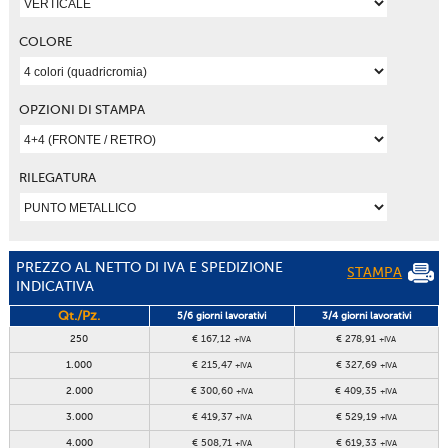
COLORE
OPZIONI DI STAMPA
RILEGATURA
PREZZO AL NETTO DI IVA E SPEDIZIONE
STAMPA
INDICATIVA
Qt./Pz.
5/6 giorni lavorativi
3/4 giorni lavorativi
250
€ 167,12
€ 278,91
+IVA
+IVA
1.000
€ 215,47
€ 327,69
+IVA
+IVA
2.000
€ 300,60
€ 409,35
+IVA
+IVA
3.000
€ 419,37
€ 529,19
+IVA
+IVA
4.000
€ 508,71
€ 619,33
+IVA
+IVA