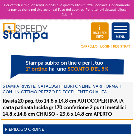
Per offrirti il miglior servizio possibile questo sito utilizza i cookies. Continuando
la navigazione nel sito autorizzi l’uso dei cookies. Per ulteriori dettagli
clicca
qui
.
X
RICHIEDI
INFO
MENU
CARRELLO
|
LOGIN | REGISTRATI
STAMPA RIVISTE, CATALOGHI, LIBRI ONLINE, VARI FORMATI
CON UN OTTIMO PREZZO ED ECCELLENTE QUALITÀ.
Rivista 20 pag. f.to 14,8 x 14,8 cm AUTOCOPERTINATA
carta patinata lucida gr 170 confezione 2 punti metallici
14,8 x 14,8 cm CHIUSO - 29,6 x 14,8 cm APERTO
RIEPILOGO ORDINE