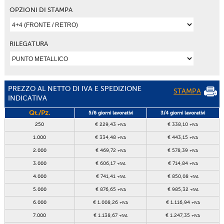
OPZIONI DI STAMPA
RILEGATURA
PREZZO AL NETTO DI IVA E SPEDIZIONE
STAMPA
INDICATIVA
Qt./Pz.
5/6 giorni lavorativi
3/4 giorni lavorativi
250
€ 229,43
€ 338,10
+IVA
+IVA
1.000
€ 334,48
€ 443,15
+IVA
+IVA
2.000
€ 469,72
€ 578,39
+IVA
+IVA
3.000
€ 606,17
€ 714,84
+IVA
+IVA
4.000
€ 741,41
€ 850,08
+IVA
+IVA
5.000
€ 876,65
€ 985,32
+IVA
+IVA
6.000
€ 1.008,26
€ 1.116,94
+IVA
+IVA
7.000
€ 1.138,67
€ 1.247,35
+IVA
+IVA