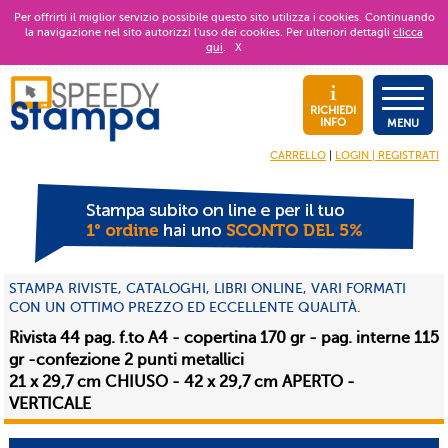
Per offrirti il miglior servizio possibile questo sito utilizza i cookies. Continuando
la navigazione nel sito autorizzi l’uso dei cookies. Per ulteriori dettagli
clicca
qui
.
X
RICHIEDI
INFO
MENU
CARRELLO
|
LOGIN | REGISTRATI
STAMPA RIVISTE, CATALOGHI, LIBRI ONLINE, VARI FORMATI
CON UN OTTIMO PREZZO ED ECCELLENTE QUALITÀ.
Rivista 44 pag. f.to A4 - copertina 170 gr - pag. interne 115
gr -confezione 2 punti metallici
21 x 29,7 cm CHIUSO - 42 x 29,7 cm APERTO -
VERTICALE