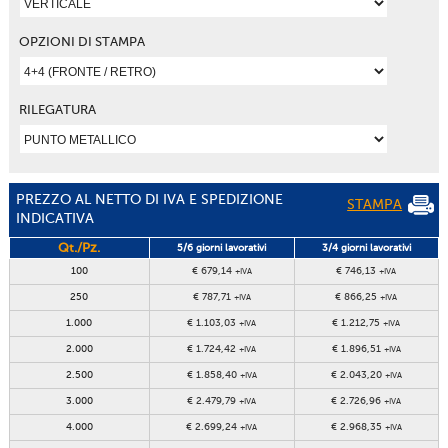
OPZIONI DI STAMPA
RILEGATURA
PREZZO AL NETTO DI IVA E SPEDIZIONE
STAMPA
INDICATIVA
Qt./Pz.
5/6 giorni lavorativi
3/4 giorni lavorativi
100
€ 679,14
€ 746,13
+IVA
+IVA
250
€ 787,71
€ 866,25
+IVA
+IVA
1.000
€ 1.103,03
€ 1.212,75
+IVA
+IVA
2.000
€ 1.724,42
€ 1.896,51
+IVA
+IVA
2.500
€ 1.858,40
€ 2.043,20
+IVA
+IVA
3.000
€ 2.479,79
€ 2.726,96
+IVA
+IVA
4.000
€ 2.699,24
€ 2.968,35
+IVA
+IVA