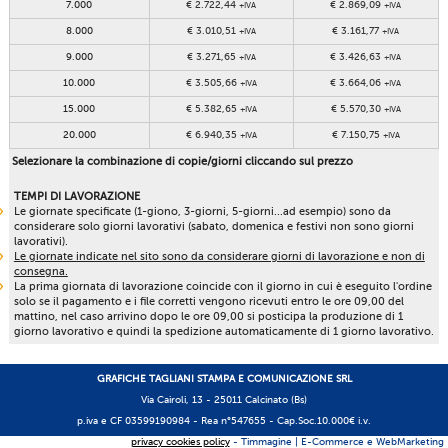
7.000
€ 2.722,44
€ 2.869,09
+IVA
+IVA
8.000
€ 3.010,51
€ 3.161,77
+IVA
+IVA
9.000
€ 3.271,65
€ 3.426,63
+IVA
+IVA
10.000
€ 3.505,66
€ 3.664,06
+IVA
+IVA
15.000
€ 5.382,65
€ 5.570,30
+IVA
+IVA
20.000
€ 6.940,35
€ 7.150,75
+IVA
+IVA
Selezionare la combinazione di copie/giorni cliccando sul prezzo
TEMPI DI LAVORAZIONE
Le giornate specificate (1-giono, 3-giorni, 5-giorni...ad esempio) sono da
considerare solo giorni lavorativi (sabato, domenica e festivi non sono giorni
lavorativi).
Le giornate indicate nel sito sono da considerare giorni di lavorazione e non di
consegna.
La prima giornata di lavorazione coincide con il giorno in cui è eseguito l'ordine
solo se il pagamento e i file corretti vengono ricevuti entro le ore 09,00 del
mattino, nel caso arrivino dopo le ore 09,00 si posticipa la produzione di 1
giorno lavorativo e quindi la spedizione automaticamente di 1 giorno lavorativo.
GRAFICHE TAGLIANI STAMPA E COMUNICAZIONE SRL
Via Cairoli, 13 - 25011 Calcinato (Bs)
p.iva e CF 03599190984 -
Rea n°547655
- Cap.Soc.10.000€ i.v.
privacy cookies policy
- Timmagine | E-Commerce e WebMarketing