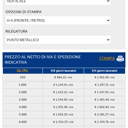
OPZIONI DI STAMPA
RILEGATURA
PREZZO AL NETTO DI IVA E SPEDIZIONE
STAMPA
INDICATIVA
Qt./Pz.
5/6 giorni lavorativi
3/4 giorni lavorativi
250
€ 884,22
€ 1.002,96
+IVA
+IVA
1.000
€ 1.144,01
€ 1.267,31
+IVA
+IVA
2.000
€ 1.223,22
€ 1.347,43
+IVA
+IVA
3.000
€ 1.544,95
€ 1.463,49
+IVA
+IVA
4.000
€ 1.672,09
€ 1.802,84
+IVA
+IVA
5.000
€ 1.956,30
€ 2.091,37
+IVA
+IVA
6.000
€ 2.334,33
€ 2.474,78
+IVA
+IVA