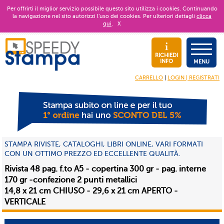
Per offrirti il miglior servizio possibile questo sito utilizza i cookies. Continuando
la navigazione nel sito autorizzi l’uso dei cookies. Per ulteriori dettagli
clicca
qui
.
X
RICHIEDI
INFO
MENU
CARRELLO
|
LOGIN | REGISTRATI
STAMPA RIVISTE, CATALOGHI, LIBRI ONLINE, VARI FORMATI
CON UN OTTIMO PREZZO ED ECCELLENTE QUALITÀ.
Rivista 48 pag. f.to A5 - copertina 300 gr - pag. interne
170 gr -confezione 2 punti metallici
14,8 x 21 cm CHIUSO - 29,6 x 21 cm APERTO -
VERTICALE