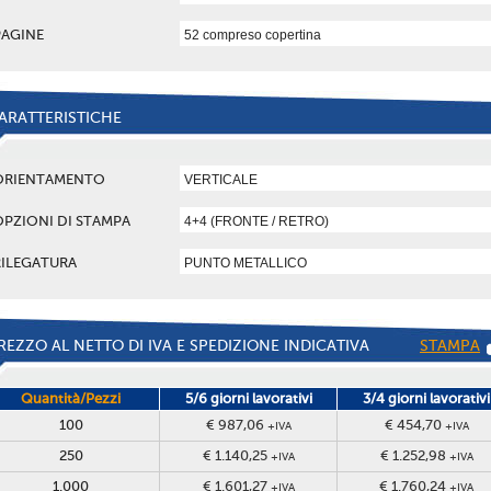
PAGINE
ARATTERISTICHE
ORIENTAMENTO
OPZIONI DI STAMPA
RILEGATURA
REZZO AL NETTO DI IVA E SPEDIZIONE INDICATIVA
STAMPA
Quantità/Pezzi
5/6 giorni lavorativi
3/4 giorni lavorativi
100
€ 987,06
€ 454,70
+IVA
+IVA
250
€ 1.140,25
€ 1.252,98
+IVA
+IVA
1.000
€ 1.601,27
€ 1.760,24
+IVA
+IVA