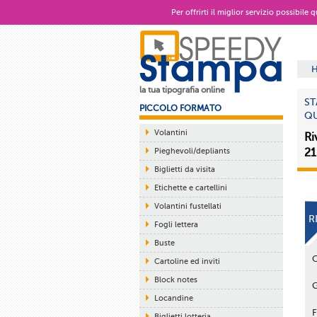
Per offrirti il miglior servizio possibile
la tua tipografia online
ST
PICCOLO FORMATO
QU
Volantini
Ri
Pieghevoli/depliants
21
Biglietti da visita
Etichette e cartellini
Volantini fustellati
R
Fogli lettera
Buste
Cartoline ed inviti
Block notes
Locandine
Biglietti lotteria