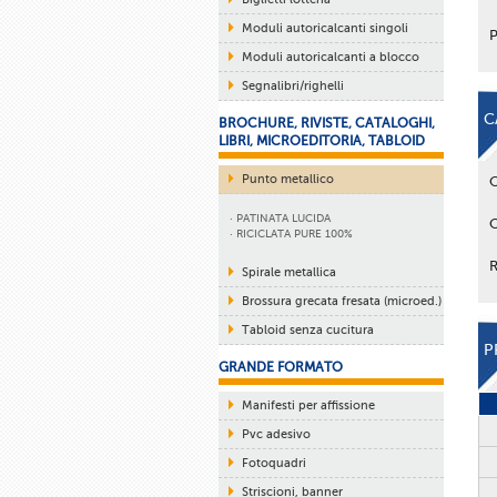
Moduli autoricalcanti singoli
Moduli autoricalcanti a blocco
Segnalibri/righelli
C
BROCHURE, RIVISTE, CATALOGHI,
LIBRI, MICROEDITORIA, TABLOID
Punto metallico
· PATINATA LUCIDA
· RICICLATA PURE 100%
Spirale metallica
Brossura grecata fresata (microed.)
Tabloid senza cucitura
P
GRANDE FORMATO
Manifesti per affissione
Pvc adesivo
Fotoquadri
Striscioni, banner