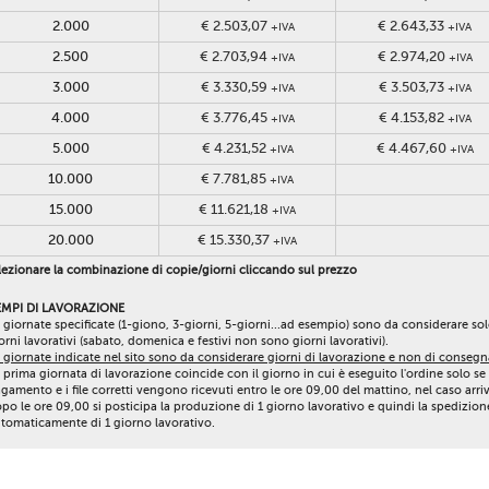
2.000
€ 2.503,07
€ 2.643,33
+IVA
+IVA
2.500
€ 2.703,94
€ 2.974,20
+IVA
+IVA
3.000
€ 3.330,59
€ 3.503,73
+IVA
+IVA
4.000
€ 3.776,45
€ 4.153,82
+IVA
+IVA
5.000
€ 4.231,52
€ 4.467,60
+IVA
+IVA
10.000
€ 7.781,85
+IVA
15.000
€ 11.621,18
+IVA
20.000
€ 15.330,37
+IVA
ezionare la combinazione di copie/giorni cliccando sul prezzo
EMPI DI LAVORAZIONE
 giornate specificate (1-giono, 3-giorni, 5-giorni...ad esempio) sono da considerare so
orni lavorativi (sabato, domenica e festivi non sono giorni lavorativi).
 giornate indicate nel sito sono da considerare giorni di lavorazione e non di consegn
 prima giornata di lavorazione coincide con il giorno in cui è eseguito l'ordine solo se 
gamento e i file corretti vengono ricevuti entro le ore 09,00 del mattino, nel caso arri
po le ore 09,00 si posticipa la produzione di 1 giorno lavorativo e quindi la spedizion
tomaticamente di 1 giorno lavorativo.