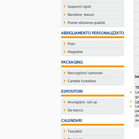
Supporti rigidi
Bandiere, tessuti
Poster altissima qualità
ABBIGLIAMENTO PERSONALIZZATO
Polo
Magliette
PACKAGING
Raccoglitori cartonati
Sel
Cartelle fustellate
T
ESPOSITORI
Le
gi
Le
Avvolgibili, roll up
La
Da banco
pa
do
au
CALENDARI
Tascabili