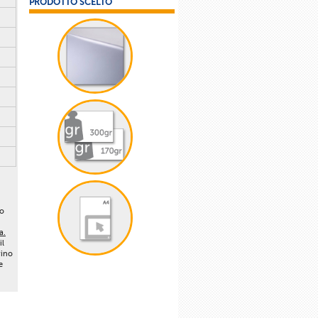
PRODOTTO SCELTO
lo
a.
il
vino
e