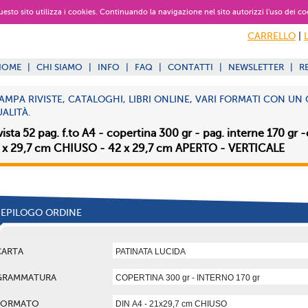
 questo sito utilizza i cookies. Continuando la navigazione nel sito autorizzi l’uso dei co
CARRELLO
|
HOME
|
CHI SIAMO
|
INFO
|
FAQ
|
CONTATTI
|
NEWSLETTER
|
R
AMPA RIVISTE, CATALOGHI, LIBRI ONLINE, VARI FORMATI CON U
ALITÀ.
vista 52 pag. f.to A4 - copertina 300 gr - pag. interne 170 gr 
 x 29,7 cm CHIUSO - 42 x 29,7 cm APERTO - VERTICALE
IEPILOGO ORDINE
CARTA
GRAMMATURA
FORMATO