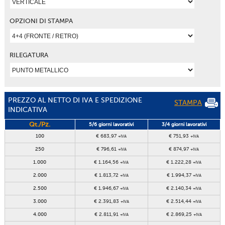
OPZIONI DI STAMPA
RILEGATURA
PREZZO AL NETTO DI IVA E SPEDIZIONE
STAMPA
INDICATIVA
Qt./Pz.
5/6 giorni lavorativi
3/4 giorni lavorativi
100
€ 683,97
€ 751,93
+IVA
+IVA
250
€ 796,61
€ 874,97
+IVA
+IVA
1.000
€ 1.164,56
€ 1.222,28
+IVA
+IVA
2.000
€ 1.813,72
€ 1.994,37
+IVA
+IVA
2.500
€ 1.946,67
€ 2.140,34
+IVA
+IVA
3.000
€ 2.391,83
€ 2.514,44
+IVA
+IVA
4.000
€ 2.811,91
€ 2.869,25
+IVA
+IVA