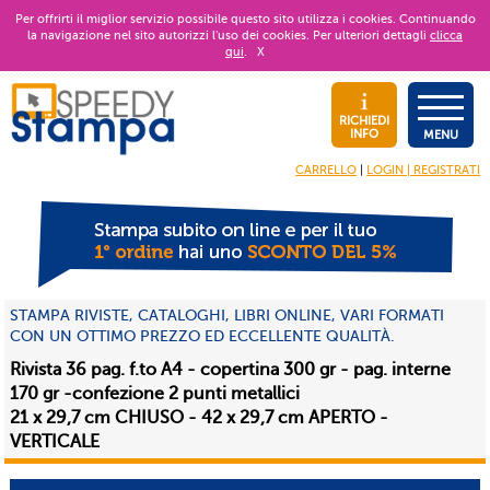
Per offrirti il miglior servizio possibile questo sito utilizza i cookies. Continuando
la navigazione nel sito autorizzi l’uso dei cookies. Per ulteriori dettagli
clicca
qui
.
X
RICHIEDI
INFO
MENU
CARRELLO
|
LOGIN | REGISTRATI
STAMPA RIVISTE, CATALOGHI, LIBRI ONLINE, VARI FORMATI
CON UN OTTIMO PREZZO ED ECCELLENTE QUALITÀ.
Rivista 36 pag. f.to A4 - copertina 300 gr - pag. interne
170 gr -confezione 2 punti metallici
21 x 29,7 cm CHIUSO - 42 x 29,7 cm APERTO -
VERTICALE