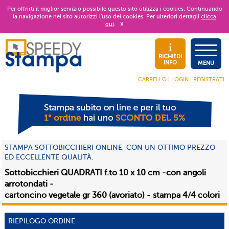
Per offrirti il miglior servizio possibile questo sito utilizza i cookies. Continuando
la navigazione nel sito autorizzi l’uso dei cookies. Per ulteriori dettagli
clicca
qui
.
X
RICHIEDI
INFO
MENU
CARRELLO
|
LOGIN | REGISTRATI
STAMPA SOTTOBICCHIERI ONLINE, CON UN OTTIMO PREZZO
ED ECCELLENTE QUALITÀ.
Sottobicchieri QUADRATI f.to 10 x 10 cm -con angoli
arrotondati -
cartoncino vegetale gr 360 (avoriato) - stampa 4/4 colori
RIEPILOGO ORDINE