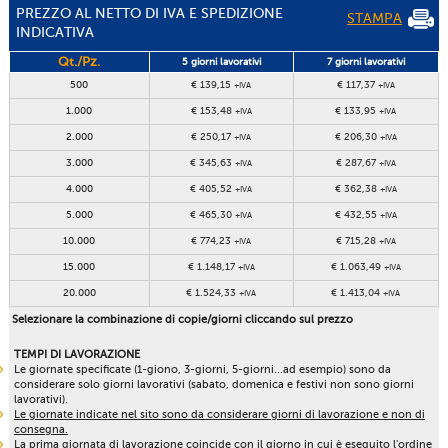
PREZZO AL NETTO DI IVA E SPEDIZIONE
STAMPA
INDICATIVA
Qt./Pz.
5 giorni lavorativi
7 giorni lavorativi
500
€ 139,15
€ 117,37
+IVA
+IVA
1.000
€ 153,48
€ 133,95
+IVA
+IVA
2.000
€ 250,17
€ 206,30
+IVA
+IVA
3.000
€ 345,63
€ 287,67
+IVA
+IVA
4.000
€ 405,52
€ 362,38
+IVA
+IVA
5.000
€ 465,30
€ 432,55
+IVA
+IVA
10.000
€ 774,23
€ 715,28
+IVA
+IVA
15.000
€ 1.148,17
€ 1.063,49
+IVA
+IVA
20.000
€ 1.524,33
€ 1.413,04
+IVA
+IVA
Selezionare la combinazione di copie/giorni cliccando sul prezzo
TEMPI DI LAVORAZIONE
Le giornate specificate (1-giono, 3-giorni, 5-giorni...ad esempio) sono da
considerare solo giorni lavorativi (sabato, domenica e festivi non sono giorni
lavorativi).
Le giornate indicate nel sito sono da considerare giorni di lavorazione e non di
consegna.
La prima giornata di lavorazione coincide con il giorno in cui è eseguito l'ordine