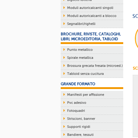
Moduli autoricalcanti singoli
S
Moduli autoricalcanti a blocco
Segnalibri/righelli
BROCHURE, RIVISTE, CATALOGHI,
LIBRI, MICROEDITORIA, TABLOID
Punto metallico
Spirale metallica
Brossura grecata fresata (microed.)
SC
Tabloid senza cucitura
GRANDE FORMATO
Manifesti per affissione
Pvc adesivo
Fotoquadri
Striscioni, banner
Supporti rigidi
Bandiere, tessuti