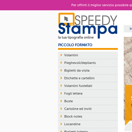
Per offrirti il miglior servizio possibile
la tua tipografia online
PICCOLO FORMATO
Volantini
Pieghevoli/depliants
Biglietti da visita
Etichette e cartellini
Volantini fustellati
Fogli lettera
Buste
Cartoline ed inviti
Block notes
Locandine
Biglietti lotteria