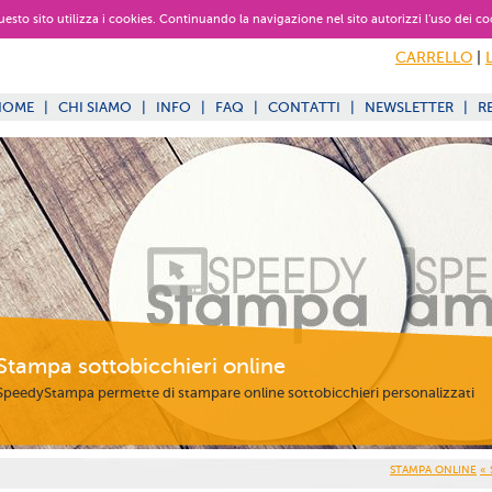
 questo sito utilizza i cookies. Continuando la navigazione nel sito autorizzi l’uso dei co
CARRELLO
|
HOME
|
CHI SIAMO
|
INFO
|
FAQ
|
CONTATTI
|
NEWSLETTER
|
R
Stampa sottobicchieri online
SpeedyStampa permette di stampare online sottobicchieri personalizzati
STAMPA ONLINE
«