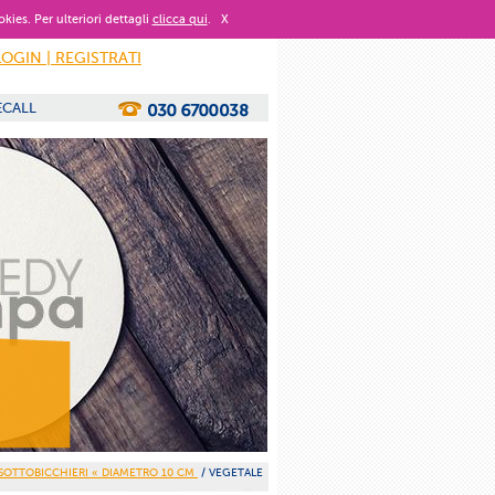
okies. Per ulteriori dettagli
clicca qui
.
X
LOGIN | REGISTRATI
ECALL
 SOTTOBICCHIERI
« DIAMETRO 10 CM
/ VEGETALE