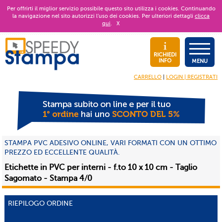
Per offrirti il miglior servizio possibile questo sito utilizza i cookies. Continuando
la navigazione nel sito autorizzi l’uso dei cookies. Per ulteriori dettagli
clicca
qui
.
X
RICHIEDI
INFO
MENU
CARRELLO
|
LOGIN | REGISTRATI
STAMPA PVC ADESIVO ONLINE, VARI FORMATI CON UN OTTIMO
PREZZO ED ECCELLENTE QUALITÀ.
Etichette in PVC per interni - f.to 10 x 10 cm - Taglio
Sagomato - Stampa 4/0
RIEPILOGO ORDINE