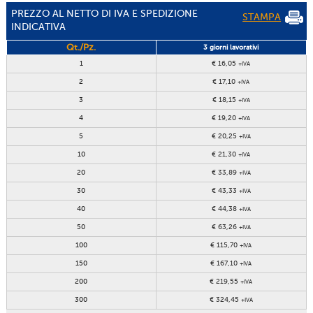
PREZZO AL NETTO DI IVA E SPEDIZIONE
STAMPA
INDICATIVA
Qt./Pz.
3 giorni lavorativi
1
€ 16,05
+IVA
2
€ 17,10
+IVA
3
€ 18,15
+IVA
4
€ 19,20
+IVA
5
€ 20,25
+IVA
10
€ 21,30
+IVA
20
€ 33,89
+IVA
30
€ 43,33
+IVA
40
€ 44,38
+IVA
50
€ 63,26
+IVA
100
€ 115,70
+IVA
150
€ 167,10
+IVA
200
€ 219,55
+IVA
300
€ 324,45
+IVA