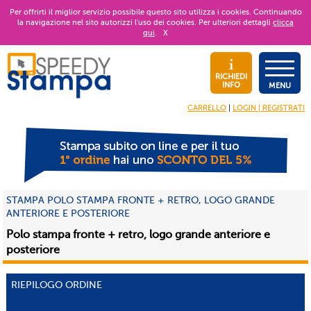
Per offrirti il miglior servizio possibile questo sito utilizza i cookies. Continuando
la navigazione nel sito autorizzi l’uso dei cookies. Per ulteriori dettagli
clicca
qui
.
X
RICHIEDI
INFO
MENU
CARRELLO
|
LOGIN | REGISTRATI
STAMPA POLO STAMPA FRONTE + RETRO, LOGO GRANDE
ANTERIORE E POSTERIORE
Polo stampa fronte + retro, logo grande anteriore e
posteriore
RIEPILOGO ORDINE