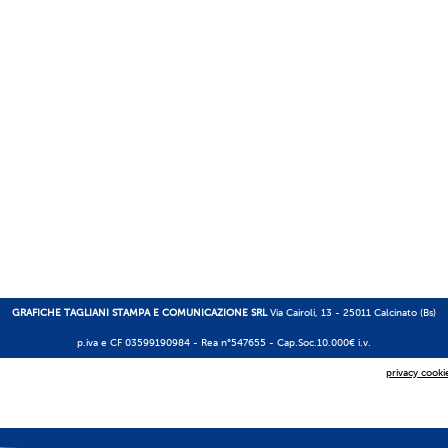
GRAFICHE TAGLIANI STAMPA E COMUNICAZIONE SRL
Via Cairoli, 13 - 25011 Calcinato (Bs)
p.iva e CF 03599190984 -
Rea n°547655
- Cap.Soc.10.000€ i.v.
privacy cooki