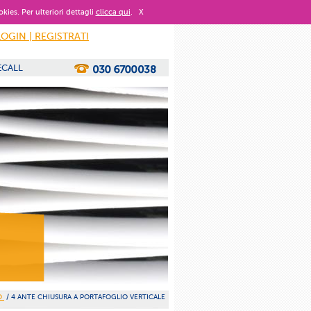
okies. Per ulteriori dettagli
clicca qui
.
X
LOGIN | REGISTRATI
ECALL
SO
/ 4 ANTE CHIUSURA A PORTAFOGLIO VERTICALE