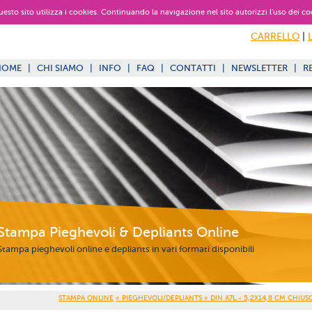
 questo sito utilizza i cookies. Continuando la navigazione nel sito autorizzi l’uso dei co
CARRELLO
|
HOME
|
CHI SIAMO
|
INFO
|
FAQ
|
CONTATTI
|
NEWSLETTER
|
R
Stampa Pieghevoli & Depliants Online
Stampa pieghevoli online e depliants in vari formati disponibili
STAMPA ONLINE
« PIEGHEVOLI/DEPLIANTS
« DIN A7L - 5,2X14,8 CM CHIU