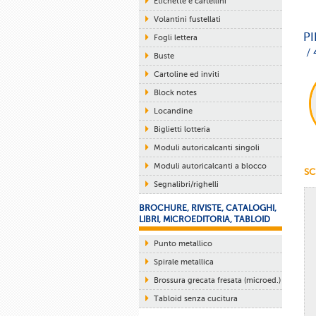
Etichette e cartellini
Volantini fustellati
PI
Fogli lettera
/ 
Buste
Cartoline ed inviti
Block notes
Locandine
Biglietti lotteria
Moduli autoricalcanti singoli
Moduli autoricalcanti a blocco
SC
Segnalibri/righelli
BROCHURE, RIVISTE, CATALOGHI,
LIBRI, MICROEDITORIA, TABLOID
Punto metallico
Spirale metallica
Brossura grecata fresata (microed.)
Tabloid senza cucitura