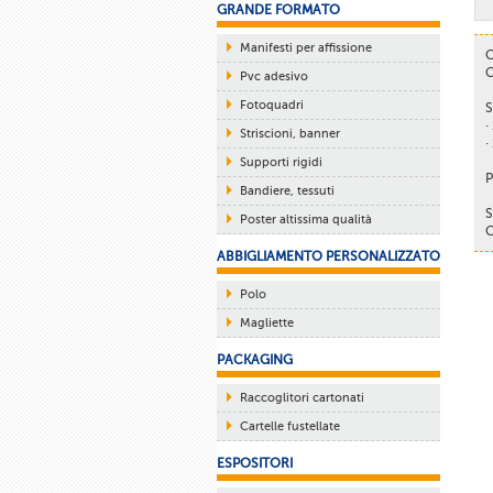
GRANDE FORMATO
Manifesti per affissione
C
C
Pvc adesivo
Fotoquadri
S
·
Striscioni, banner
·
Supporti rigidi
P
Bandiere, tessuti
S
Poster altissima qualità
C
ABBIGLIAMENTO PERSONALIZZATO
Polo
Magliette
PACKAGING
Raccoglitori cartonati
Cartelle fustellate
ESPOSITORI