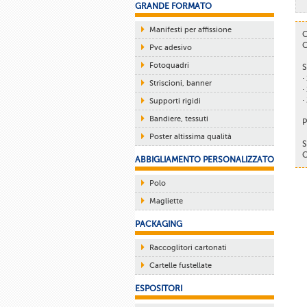
GRANDE FORMATO
Manifesti per affissione
C
C
Pvc adesivo
Fotoquadri
S
·
Striscioni, banner
·
·
Supporti rigidi
Bandiere, tessuti
P
Poster altissima qualità
S
C
ABBIGLIAMENTO PERSONALIZZATO
Polo
Magliette
PACKAGING
Raccoglitori cartonati
Cartelle fustellate
ESPOSITORI