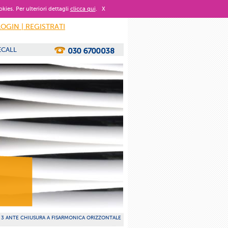
okies. Per ulteriori dettagli
clicca qui
.
X
LOGIN | REGISTRATI
ECALL
 3 ANTE CHIUSURA A FISARMONICA ORIZZONTALE