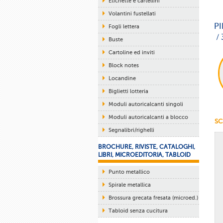
Etichette e cartellini
Volantini fustellati
PI
Fogli lettera
/
Buste
Cartoline ed inviti
Block notes
Locandine
Biglietti lotteria
Moduli autoricalcanti singoli
Moduli autoricalcanti a blocco
SC
Segnalibri/righelli
BROCHURE, RIVISTE, CATALOGHI,
LIBRI, MICROEDITORIA, TABLOID
Punto metallico
Spirale metallica
Brossura grecata fresata (microed.)
Tabloid senza cucitura