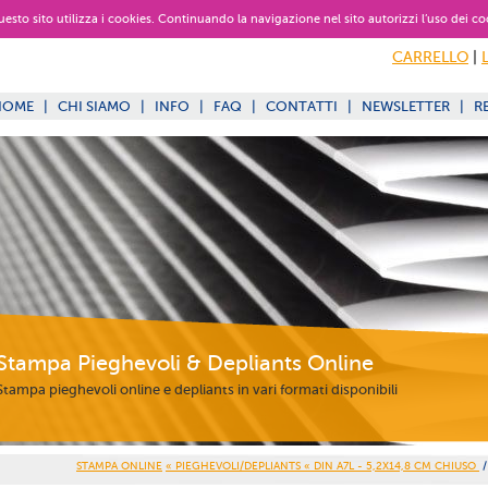
 questo sito utilizza i cookies. Continuando la navigazione nel sito autorizzi l’uso dei co
CARRELLO
|
HOME
|
CHI SIAMO
|
INFO
|
FAQ
|
CONTATTI
|
NEWSLETTER
|
R
Stampa Pieghevoli & Depliants Online
Stampa pieghevoli online e depliants in vari formati disponibili
STAMPA ONLINE
« PIEGHEVOLI/DEPLIANTS
« DIN A7L - 5,2X14,8 CM CHIUSO
/