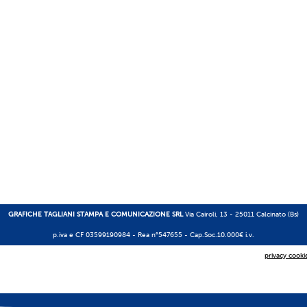
GRAFICHE TAGLIANI STAMPA E COMUNICAZIONE SRL
Via Cairoli, 13 - 25011 Calcinato (Bs)
p.iva e CF 03599190984 -
Rea n°547655
- Cap.Soc.10.000€ i.v.
privacy cooki