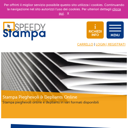
Per offrirti il miglior servizio possibile questo sito utilizza i cookies. Continuando
la navigazione nel sito autorizzi l’uso dei cookies. Per ulteriori dettagli
clicca
qui
.
X
RICHIEDI
INFO
MENU
CARRELLO
|
LOGIN | REGISTRATI
Stampa Pieghevoli & Depliants Online
Stampa pieghevoli online e depliants in vari formati disponibili