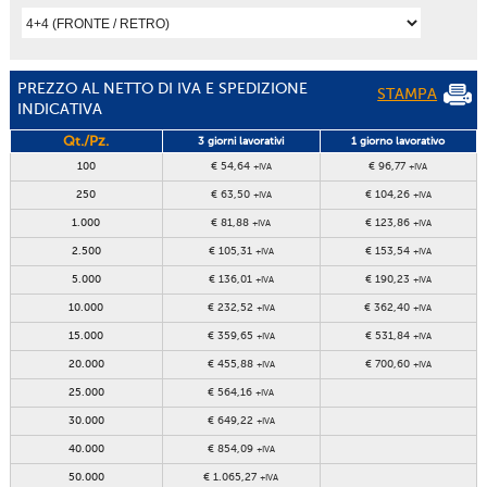
PREZZO AL NETTO DI IVA E SPEDIZIONE
STAMPA
INDICATIVA
Qt./Pz.
3 giorni lavorativi
1 giorno lavorativo
100
€ 54,64
€ 96,77
+IVA
+IVA
250
€ 63,50
€ 104,26
+IVA
+IVA
1.000
€ 81,88
€ 123,86
+IVA
+IVA
2.500
€ 105,31
€ 153,54
+IVA
+IVA
5.000
€ 136,01
€ 190,23
+IVA
+IVA
10.000
€ 232,52
€ 362,40
+IVA
+IVA
15.000
€ 359,65
€ 531,84
+IVA
+IVA
20.000
€ 455,88
€ 700,60
+IVA
+IVA
25.000
€ 564,16
+IVA
30.000
€ 649,22
+IVA
40.000
€ 854,09
+IVA
50.000
€ 1.065,27
+IVA