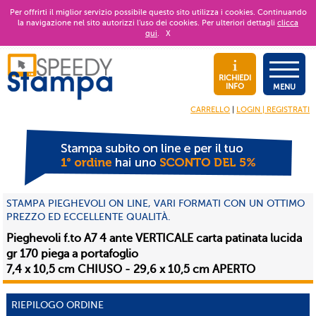
Per offrirti il miglior servizio possibile questo sito utilizza i cookies. Continuando
la navigazione nel sito autorizzi l’uso dei cookies. Per ulteriori dettagli
clicca
qui
.
X
RICHIEDI
INFO
MENU
CARRELLO
|
LOGIN | REGISTRATI
STAMPA PIEGHEVOLI ON LINE, VARI FORMATI CON UN OTTIMO
PREZZO ED ECCELLENTE QUALITÀ.
Pieghevoli f.to A7 4 ante VERTICALE carta patinata lucida
gr 170 piega a portafoglio
7,4 x 10,5 cm CHIUSO - 29,6 x 10,5 cm APERTO
RIEPILOGO ORDINE