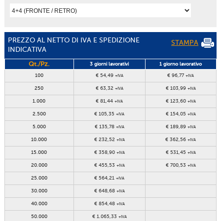
PREZZO AL NETTO DI IVA E SPEDIZIONE
STAMPA
INDICATIVA
Qt./Pz.
3 giorni lavorativi
1 giorno lavorativo
100
€ 54,49
€ 96,77
+IVA
+IVA
250
€ 63,32
€ 103,99
+IVA
+IVA
1.000
€ 81,44
€ 123,60
+IVA
+IVA
2.500
€ 105,35
€ 154,05
+IVA
+IVA
5.000
€ 135,78
€ 189,89
+IVA
+IVA
10.000
€ 232,52
€ 362,56
+IVA
+IVA
15.000
€ 358,90
€ 531,45
+IVA
+IVA
20.000
€ 455,53
€ 700,53
+IVA
+IVA
25.000
€ 564,21
+IVA
30.000
€ 648,68
+IVA
40.000
€ 854,48
+IVA
50.000
€ 1.065,33
+IVA