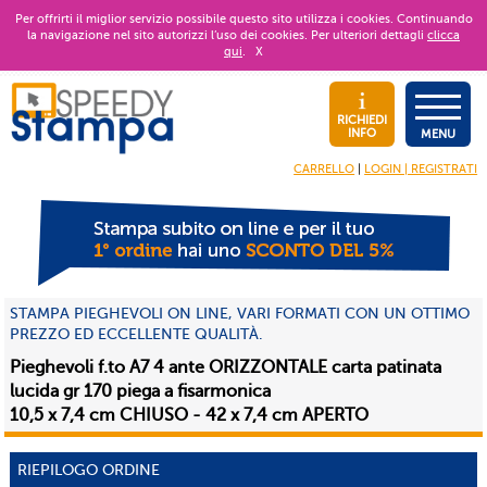
Per offrirti il miglior servizio possibile questo sito utilizza i cookies. Continuando
la navigazione nel sito autorizzi l’uso dei cookies. Per ulteriori dettagli
clicca
qui
.
X
RICHIEDI
INFO
MENU
CARRELLO
|
LOGIN | REGISTRATI
STAMPA PIEGHEVOLI ON LINE, VARI FORMATI CON UN OTTIMO
PREZZO ED ECCELLENTE QUALITÀ.
Pieghevoli f.to A7 4 ante ORIZZONTALE carta patinata
lucida gr 170 piega a fisarmonica
10,5 x 7,4 cm CHIUSO - 42 x 7,4 cm APERTO
RIEPILOGO ORDINE