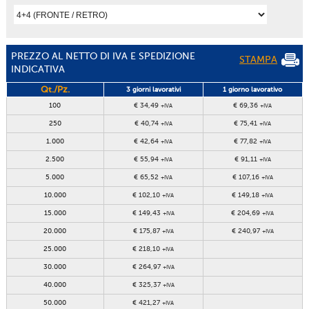
PREZZO AL NETTO DI IVA E SPEDIZIONE
STAMPA
INDICATIVA
Qt./Pz.
3 giorni lavorativi
1 giorno lavorativo
100
€ 34,49
€ 69,36
+IVA
+IVA
250
€ 40,74
€ 75,41
+IVA
+IVA
1.000
€ 42,64
€ 77,82
+IVA
+IVA
2.500
€ 55,94
€ 91,11
+IVA
+IVA
5.000
€ 65,52
€ 107,16
+IVA
+IVA
10.000
€ 102,10
€ 149,18
+IVA
+IVA
15.000
€ 149,43
€ 204,69
+IVA
+IVA
20.000
€ 175,87
€ 240,97
+IVA
+IVA
25.000
€ 218,10
+IVA
30.000
€ 264,97
+IVA
40.000
€ 325,37
+IVA
50.000
€ 421,27
+IVA