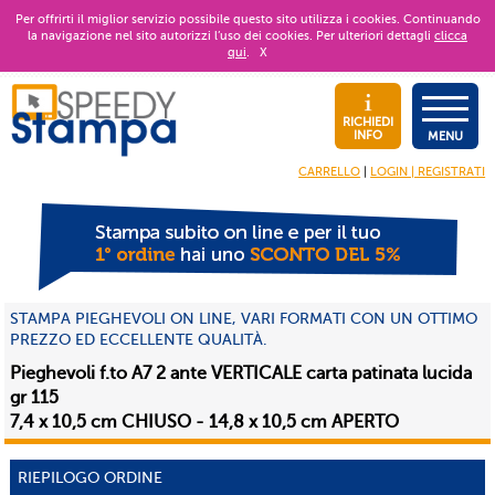
Per offrirti il miglior servizio possibile questo sito utilizza i cookies. Continuando
la navigazione nel sito autorizzi l’uso dei cookies. Per ulteriori dettagli
clicca
qui
.
X
RICHIEDI
INFO
MENU
CARRELLO
|
LOGIN | REGISTRATI
STAMPA PIEGHEVOLI ON LINE, VARI FORMATI CON UN OTTIMO
PREZZO ED ECCELLENTE QUALITÀ.
Pieghevoli f.to A7 2 ante VERTICALE carta patinata lucida
gr 115
7,4 x 10,5 cm CHIUSO - 14,8 x 10,5 cm APERTO
RIEPILOGO ORDINE