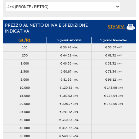
PREZZO AL NETTO DI IVA E SPEDIZIONE
STAMPA
INDICATIVA
Qt./Pz.
3 giorni lavorativi
1 giorno lavorativo
100
€ 36,48
€ 53,67
+IVA
+IVA
250
€ 44,52
€ 61,32
+IVA
+IVA
1.000
€ 46,56
€ 63,32
+IVA
+IVA
2.500
€ 60,87
€ 78,34
+IVA
+IVA
5.000
€ 81,56
€ 98,12
+IVA
+IVA
10.000
€ 120,32
€ 143,98
+IVA
+IVA
15.000
€ 187,02
€ 224,04
+IVA
+IVA
20.000
€ 225,77
€ 242,05
+IVA
+IVA
25.000
€ 291,72
+IVA
30.000
€ 330,83
+IVA
40.000
€ 435,36
+IVA
50.000
€ 540,58
+IVA