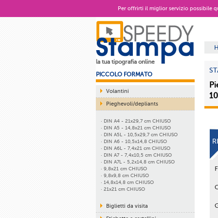
Per offrirti il miglior servizio possibile
la tua tipografia online
ST
PICCOLO FORMATO
Pi
Volantini
10
Pieghevoli/depliants
· DIN A4 - 21x29,7 cm CHIUSO
· DIN A5 - 14,8x21 cm CHIUSO
· DIN A5L - 10,5x29,7 cm CHIUSO
R
· DIN A6 - 10,5x14,8 CHIUSO
· DIN A6L - 7,4x21 cm CHIUSO
· DIN A7 - 7,4x10,5 cm CHIUSO
· DIN A7L - 5,2x14,8 cm CHIUSO
· 9,8x21 cm CHIUSO
· 9,8x9,8 cm CHIUSO
· 14,8x14,8 cm CHIUSO
· 21x21 cm CHIUSO
Biglietti da visita