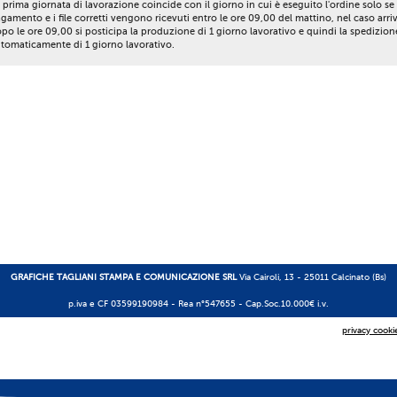
 prima giornata di lavorazione coincide con il giorno in cui è eseguito l'ordine solo se 
gamento e i file corretti vengono ricevuti entro le ore 09,00 del mattino, nel caso arri
po le ore 09,00 si posticipa la produzione di 1 giorno lavorativo e quindi la spedizion
tomaticamente di 1 giorno lavorativo.
GRAFICHE TAGLIANI STAMPA E COMUNICAZIONE SRL
Via Cairoli, 13 - 25011 Calcinato (Bs)
p.iva e CF 03599190984 -
Rea n°547655
- Cap.Soc.10.000€ i.v.
privacy cooki