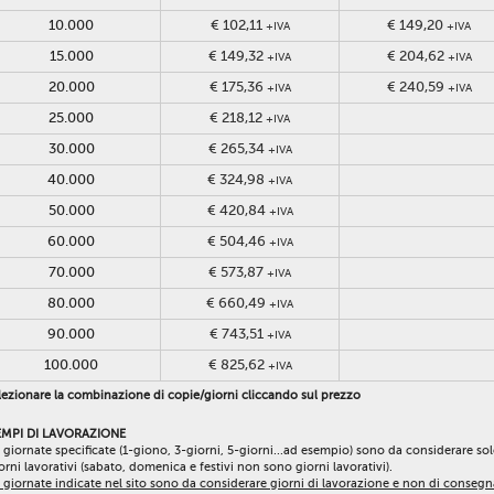
10.000
€ 102,11
€ 149,20
+IVA
+IVA
15.000
€ 149,32
€ 204,62
+IVA
+IVA
20.000
€ 175,36
€ 240,59
+IVA
+IVA
25.000
€ 218,12
+IVA
30.000
€ 265,34
+IVA
40.000
€ 324,98
+IVA
50.000
€ 420,84
+IVA
60.000
€ 504,46
+IVA
70.000
€ 573,87
+IVA
80.000
€ 660,49
+IVA
90.000
€ 743,51
+IVA
100.000
€ 825,62
+IVA
ezionare la combinazione di copie/giorni cliccando sul prezzo
EMPI DI LAVORAZIONE
 giornate specificate (1-giono, 3-giorni, 5-giorni...ad esempio) sono da considerare so
orni lavorativi (sabato, domenica e festivi non sono giorni lavorativi).
 giornate indicate nel sito sono da considerare giorni di lavorazione e non di consegn