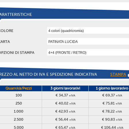
ARATTERISTICHE
COLORE
CARTA
OPZIONI DI STAMPA
REZZO AL NETTO DI IVA E SPEDIZIONE INDICATIVA
STAMPA
Quantità/Pezzi
3 giorni lavorativi
1 giorno lavorativo
100
€ 34,37
€ 69,37
+IVA
+IVA
250
€ 40,02
€ 75,81
+IVA
+IVA
1.000
€ 42,93
€ 78,22
+IVA
+IVA
2.500
€ 56,44
€ 90,83
+IVA
+IVA
5.000
€ 65,47
€ 106,44
+IVA
+IVA