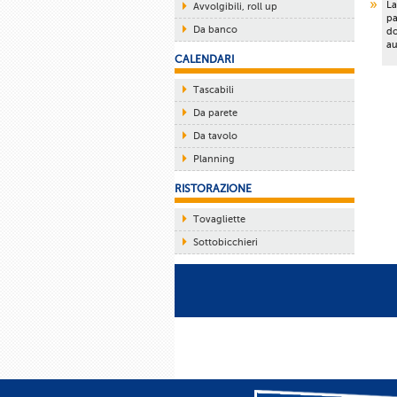
La
Avvolgibili, roll up
pa
Da banco
do
au
CALENDARI
Tascabili
Da parete
Da tavolo
Planning
RISTORAZIONE
Tovagliette
Sottobicchieri