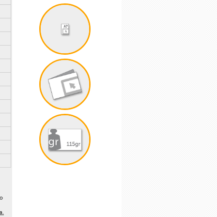
lo
a.