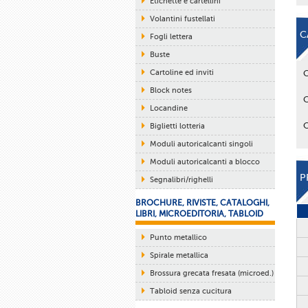
Etichette e cartellini
Volantini fustellati
C
Fogli lettera
Buste
Cartoline ed inviti
Block notes
Locandine
Biglietti lotteria
Moduli autoricalcanti singoli
Moduli autoricalcanti a blocco
P
Segnalibri/righelli
BROCHURE, RIVISTE, CATALOGHI,
LIBRI, MICROEDITORIA, TABLOID
Punto metallico
Spirale metallica
Brossura grecata fresata (microed.)
Tabloid senza cucitura