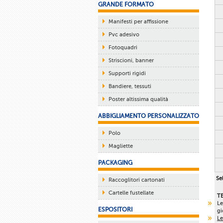
GRANDE FORMATO
Manifesti per affissione
Pvc adesivo
Fotoquadri
Striscioni, banner
Supporti rigidi
Bandiere, tessuti
Poster altissima qualità
ABBIGLIAMENTO PERSONALIZZATO
Polo
Magliette
PACKAGING
Sel
Raccoglitori cartonati
Cartelle fustellate
T
Le
ESPOSITORI
gi
Le