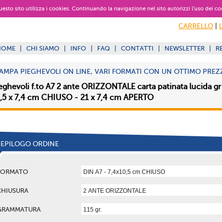
 questo sito utilizza i cookies. Continuando la navigazione nel sito autorizzi l’uso dei co
CARRELLO
|
HOME
|
CHI SIAMO
|
INFO
|
FAQ
|
CONTATTI
|
NEWSLETTER
|
R
AMPA PIEGHEVOLI ON LINE, VARI FORMATI CON UN OTTIMO PREZ
eghevoli f.to A7 2 ante ORIZZONTALE carta patinata lucida gr
,5 x 7,4 cm CHIUSO - 21 x 7,4 cm APERTO
IEPILOGO ORDINE
FORMATO
CHIUSURA
GRAMMATURA