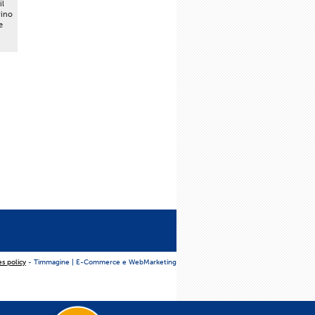
il
vino
e
es policy
- Timmagine | E-Commerce e WebMarketing