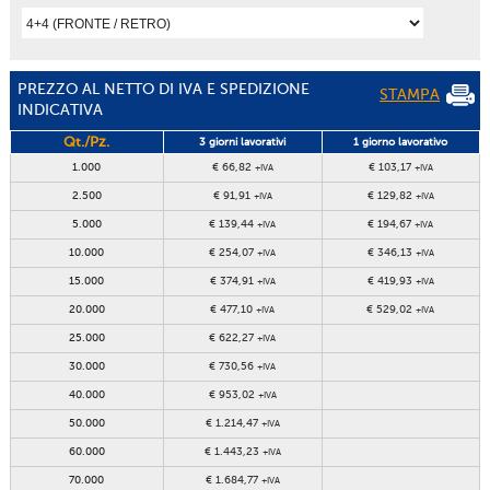
PREZZO AL NETTO DI IVA E SPEDIZIONE
STAMPA
INDICATIVA
Qt./Pz.
3 giorni lavorativi
1 giorno lavorativo
1.000
€ 66,82
€ 103,17
+IVA
+IVA
2.500
€ 91,91
€ 129,82
+IVA
+IVA
5.000
€ 139,44
€ 194,67
+IVA
+IVA
10.000
€ 254,07
€ 346,13
+IVA
+IVA
15.000
€ 374,91
€ 419,93
+IVA
+IVA
20.000
€ 477,10
€ 529,02
+IVA
+IVA
25.000
€ 622,27
+IVA
30.000
€ 730,56
+IVA
40.000
€ 953,02
+IVA
50.000
€ 1.214,47
+IVA
60.000
€ 1.443,23
+IVA
70.000
€ 1.684,77
+IVA