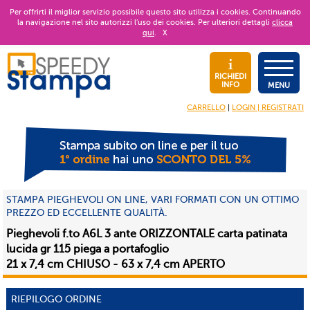
Per offrirti il miglior servizio possibile questo sito utilizza i cookies. Continuando
la navigazione nel sito autorizzi l’uso dei cookies. Per ulteriori dettagli
clicca
qui
.
X
RICHIEDI
INFO
MENU
CARRELLO
|
LOGIN | REGISTRATI
STAMPA PIEGHEVOLI ON LINE, VARI FORMATI CON UN OTTIMO
PREZZO ED ECCELLENTE QUALITÀ.
Pieghevoli f.to A6L 3 ante ORIZZONTALE carta patinata
lucida gr 115 piega a portafoglio
21 x 7,4 cm CHIUSO - 63 x 7,4 cm APERTO
RIEPILOGO ORDINE