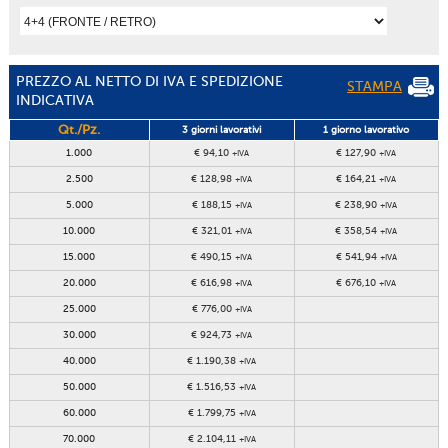
PREZZO AL NETTO DI IVA E SPEDIZIONE
STAMPA
INDICATIVA
Qt./Pz.
3 giorni lavorativi
1 giorno lavorativo
1.000
€ 94,10
€ 127,90
+IVA
+IVA
2.500
€ 128,98
€ 164,21
+IVA
+IVA
5.000
€ 188,15
€ 238,90
+IVA
+IVA
10.000
€ 321,01
€ 358,54
+IVA
+IVA
15.000
€ 490,15
€ 541,94
+IVA
+IVA
20.000
€ 616,98
€ 676,10
+IVA
+IVA
25.000
€ 776,00
+IVA
30.000
€ 924,73
+IVA
40.000
€ 1.190,38
+IVA
50.000
€ 1.516,53
+IVA
60.000
€ 1.799,75
+IVA
70.000
€ 2.104,11
+IVA