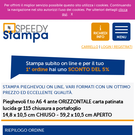
Per offrirti il miglior servizio possibile questo sito utilizza i cookies. Continuando
la navigazione nel sito autorizzi l’uso dei cookies. Per ulteriori dettagli
clicca
qui
.
X
RICHIEDI
INFO
MENU
CARRELLO
|
LOGIN | REGISTRATI
STAMPA PIEGHEVOLI ON LINE, VARI FORMATI CON UN OTTIMO
PREZZO ED ECCELLENTE QUALITÀ.
Pieghevoli f.to A6 4 ante ORIZZONTALE carta patinata
lucida gr 115 chiusura a portafoglio
14,8 x 10,5 cm CHIUSO - 59,2 x 10,5 cm APERTO
RIEPILOGO ORDINE