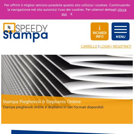
Per offrirti il miglior servizio possibile questo sito utilizza i cookies. Continuando
la navigazione nel sito autorizzi l’uso dei cookies. Per ulteriori dettagli
clicca
qui
.
X
RICHIEDI
INFO
MENU
CARRELLO
|
LOGIN | REGISTRATI
Stampa Pieghevoli & Depliants Online
Stampa pieghevoli online e depliants in vari formati disponibili