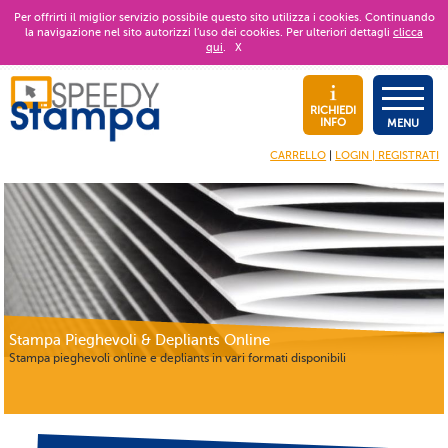
Per offrirti il miglior servizio possibile questo sito utilizza i cookies. Continuando
la navigazione nel sito autorizzi l’uso dei cookies. Per ulteriori dettagli
clicca
qui
.
X
RICHIEDI
INFO
MENU
CARRELLO
|
LOGIN | REGISTRATI
Stampa Pieghevoli & Depliants Online
Stampa pieghevoli online e depliants in vari formati disponibili