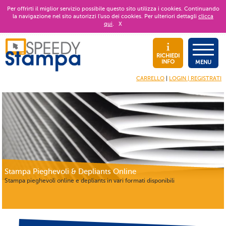
Per offrirti il miglior servizio possibile questo sito utilizza i cookies. Continuando
la navigazione nel sito autorizzi l’uso dei cookies. Per ulteriori dettagli
clicca
qui
.
X
RICHIEDI
INFO
MENU
CARRELLO
|
LOGIN | REGISTRATI
Stampa Pieghevoli & Depliants Online
Stampa pieghevoli online e depliants in vari formati disponibili