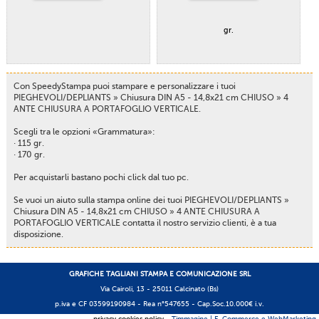
gr.
Con SpeedyStampa puoi stampare e personalizzare i tuoi
PIEGHEVOLI/DEPLIANTS » Chiusura DIN A5 - 14,8x21 cm CHIUSO » 4
ANTE CHIUSURA A PORTAFOGLIO VERTICALE.
Scegli tra le opzioni «Grammatura»:
· 115 gr.
· 170 gr.
Per acquistarli bastano pochi click dal tuo pc.
Se vuoi un aiuto sulla stampa online dei tuoi PIEGHEVOLI/DEPLIANTS »
Chiusura DIN A5 - 14,8x21 cm CHIUSO » 4 ANTE CHIUSURA A
PORTAFOGLIO VERTICALE contatta il nostro servizio clienti, è a tua
disposizione.
GRAFICHE TAGLIANI STAMPA E COMUNICAZIONE SRL
Via Cairoli, 13 - 25011 Calcinato (Bs)
p.iva e CF 03599190984 -
Rea n°547655
- Cap.Soc.10.000€ i.v.
privacy cookies policy
- Timmagine | E-Commerce e WebMarketing