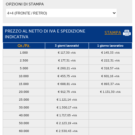
OPZIONI DI STAMPA
PREZZO AL NETTO DI IVA E SPEDIZIONE
STAMPA
INDICATIVA
Qt./Pz.
3 giorni lavorativi
1 giorno lavorativo
1.000
€ 117,30
€ 145,33
+IVA
+IVA
2.500
€ 177,31
€ 222,31
+IVA
+IVA
5.000
€ 260,21
€ 318,57
+IVA
+IVA
10.000
€ 455,75
€ 601,16
+IVA
+IVA
15.000
€ 688,81
€ 893,37
+IVA
+IVA
20.000
€ 912,75
€ 1.131,30
+IVA
+IVA
25.000
€ 1.121,14
+IVA
30.000
€ 1.300,17
+IVA
40.000
€ 1.717,05
+IVA
50.000
€ 2.123,19
+IVA
60.000
€ 2.530,43
+IVA