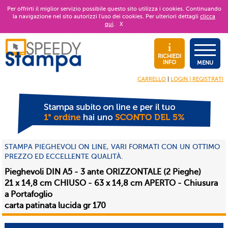
Per offrirti il miglior servizio possibile questo sito utilizza i cookies. Continuando
la navigazione nel sito autorizzi l’uso dei cookies. Per ulteriori dettagli
clicca
qui
.
X
RICHIEDI
INFO
MENU
CARRELLO
|
LOGIN | REGISTRATI
STAMPA PIEGHEVOLI ON LINE, VARI FORMATI CON UN OTTIMO
PREZZO ED ECCELLENTE QUALITÀ.
Pieghevoli DIN A5 - 3 ante ORIZZONTALE (2 Pieghe)
21 x 14,8 cm CHIUSO - 63 x 14,8 cm APERTO - Chiusura
a Portafoglio
carta patinata lucida gr 170