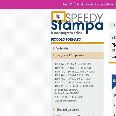
Per offrirti il miglior servizio possibile
la tua tipografia online
ST
PICCOLO FORMATO
Pi
Volantini
21
Pieghevoli/depliants
ca
· DIN A4 - 21x29,7 cm CHIUSO
· DIN A5 - 14,8x21 cm CHIUSO
· DIN A5L - 10,5x29,7 cm CHIUSO
· DIN A6 - 10,5x14,8 CHIUSO
· DIN A6L - 7,4x21 cm CHIUSO
R
· DIN A7 - 7,4x10,5 cm CHIUSO
· DIN A7L - 5,2x14,8 cm CHIUSO
· 9,8x21 cm CHIUSO
· 9,8x9,8 cm CHIUSO
· 14,8x14,8 cm CHIUSO
· 21x21 cm CHIUSO
Biglietti da visita