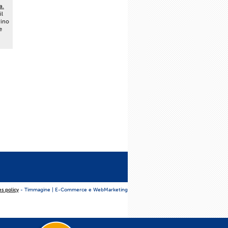
a.
il
vino
e
es policy
- Timmagine | E-Commerce e WebMarketing