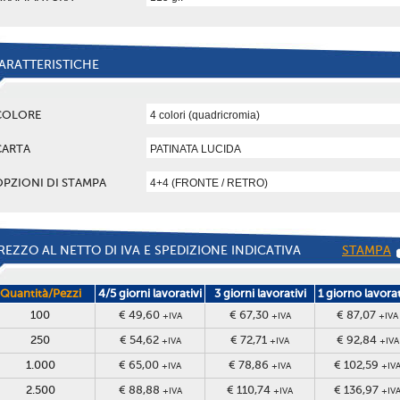
ARATTERISTICHE
COLORE
CARTA
OPZIONI DI STAMPA
REZZO AL NETTO DI IVA E SPEDIZIONE INDICATIVA
STAMPA
Quantità/Pezzi
4/5 giorni lavorativi
3 giorni lavorativi
1 giorno lavora
100
€ 49,60
€ 67,30
€ 87,07
+IVA
+IVA
+IVA
250
€ 54,62
€ 72,71
€ 92,84
+IVA
+IVA
+IVA
1.000
€ 65,00
€ 78,86
€ 102,59
+IVA
+IVA
+IV
2.500
€ 88,88
€ 110,74
€ 136,97
+IVA
+IVA
+IV