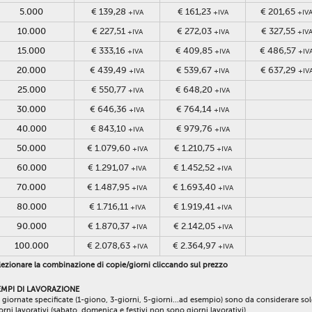
5.000
€ 139,28
€ 161,23
€ 201,65
+IVA
+IVA
+IV
10.000
€ 227,51
€ 272,03
€ 327,55
+IVA
+IVA
+IV
15.000
€ 333,16
€ 409,85
€ 486,57
+IVA
+IVA
+IV
20.000
€ 439,49
€ 539,67
€ 637,29
+IVA
+IVA
+IV
25.000
€ 550,77
€ 648,20
+IVA
+IVA
30.000
€ 646,36
€ 764,14
+IVA
+IVA
40.000
€ 843,10
€ 979,76
+IVA
+IVA
50.000
€ 1.079,60
€ 1.210,75
+IVA
+IVA
60.000
€ 1.291,07
€ 1.452,52
+IVA
+IVA
70.000
€ 1.487,95
€ 1.693,40
+IVA
+IVA
80.000
€ 1.716,11
€ 1.919,41
+IVA
+IVA
90.000
€ 1.870,37
€ 2.142,05
+IVA
+IVA
100.000
€ 2.078,63
€ 2.364,97
+IVA
+IVA
ezionare la combinazione di copie/giorni cliccando sul prezzo
EMPI DI LAVORAZIONE
 giornate specificate (1-giono, 3-giorni, 5-giorni...ad esempio) sono da considerare so
orni lavorativi (sabato, domenica e festivi non sono giorni lavorativi).