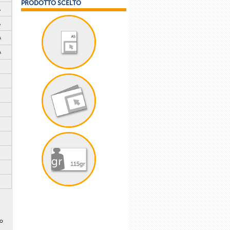
PRODOTTO SCELTO
A
A
A
A
lo