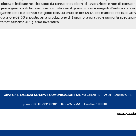
 giornate indicate nel sito sono da considerare giorni di lavorazione e non di consegn
 prima giornata di lavorazione coincide con il giorno in cui è eseguito l'ordine solo se 
gamento e i file corretti vengono ricevuti entro le ore 09,00 del mattino, nel caso arri
po le ore 09,00 si posticipa la produzione di 1 giorno lavorativo e quindi la spedizion
tomaticamente di 1 giorno lavorativo.
GRAFICHE TAGLIANI STAMPA E COMUNICAZIONE SRL
Via Cairoli, 13 - 25011 Calcinato (Bs)
p.iva e CF 03599190984 -
Rea n°547655
- Cap.Soc.10.000€ i.v.
privacy cooki