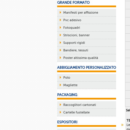
GRANDE FORMATO
Manifesti per affissione
Pvc adesivo
Fotoquadri
Striscioni, banner
Supporti rigidi
Bandiere, tessuti
Poster altissima qualità
ABBIGLIAMENTO PERSONALIZZATO
Polo
Magliette
PACKAGING
Raccoglitori cartonati
Sel
Cartelle fustellate
T
ESPOSITORI
Le
gi