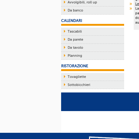
Avvolgibili, roll up
Le
La
Da banco
pa
do
CALENDARI
au
Tascabili
Da parete
Da tavolo
Planning
RISTORAZIONE
Tovagliette
Sottobicchieri