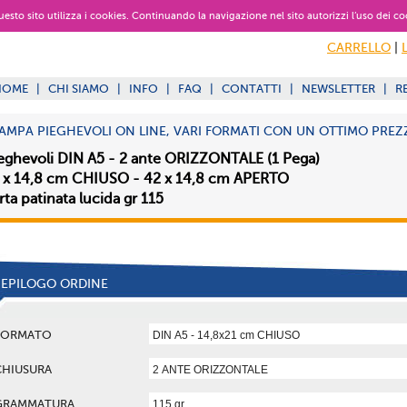
 questo sito utilizza i cookies. Continuando la navigazione nel sito autorizzi l’uso dei co
CARRELLO
|
HOME
|
CHI SIAMO
|
INFO
|
FAQ
|
CONTATTI
|
NEWSLETTER
|
R
AMPA PIEGHEVOLI ON LINE, VARI FORMATI CON UN OTTIMO PREZ
eghevoli DIN A5 - 2 ante ORIZZONTALE (1 Pega)
 x 14,8 cm CHIUSO - 42 x 14,8 cm APERTO
rta patinata lucida gr 115
IEPILOGO ORDINE
FORMATO
CHIUSURA
GRAMMATURA