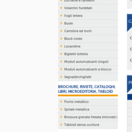
Etichette e cartellini
Volantini fustellati
Fogli lettera
C
Buste
Cartoline ed inviti
Block notes
Locandine
Biglietti lotteria
Moduli autoricalcanti singoli
Moduli autoricalcanti a blocco
Segnalibri/righelli
P
BROCHURE, RIVISTE, CATALOGHI,
LIBRI, MICROEDITORIA, TABLOID
Punto metallico
Spirale metallica
Brossura grecata fresata (microed.)
Tabloid senza cucitura