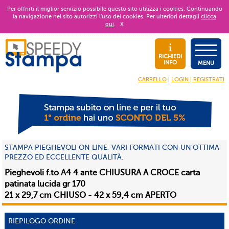
Per offrirti il miglior servizio possibile questo sito utilizza i cookies. Continuando
la navigazione nel sito autorizzi l’uso dei cookies. Per ulteriori dettagli
clicca
qui
.
X
RICHIEDI
INFO
MENU
CARRELLO
|
LOGIN | REGISTRATI
STAMPA PIEGHEVOLI ON LINE, VARI FORMATI CON UN'OTTIMA
PREZZO ED ECCELLENTE QUALITÀ.
Pieghevoli f.to A4 4 ante CHIUSURA A CROCE carta
patinata lucida gr 170
21 x 29,7 cm CHIUSO - 42 x 59,4 cm APERTO
RIEPILOGO ORDINE