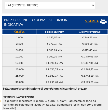
PREZZO AL NETTO DI IVA E SPEDIZIONE
STAMPA
INDICATIVA
Qt./Pz.
3 giorni lavorativi
1 giorno lavorativo
1.000
€ 237,07
€ 349,79
+IVA
+IVA
2.500
€ 370,73
€ 530,09
+IVA
+IVA
5.000
€ 600,89
€ 873,48
+IVA
+IVA
10.000
€ 969,20
€ 1.370,05
+IVA
+IVA
15.000
€ 1.299,66
€ 1.827,06
+IVA
+IVA
20.000
€ 1.636,53
€ 2.284,73
+IVA
+IVA
25.000
€ 1.962,17
€ 2.742,29
+IVA
+IVA
30.000
€ 2.293,69
€ 3.199,63
+IVA
+IVA
Selezionare la combinazione di copie/giorni cliccando sul prezzo
TEMPI DI LAVORAZIONE
Le giornate specificate (1-giono, 3-giorni, 5-giorni...ad esempio) sono da
considerare solo giorni lavorativi (sabato, domenica e festivi non sono giorni
lavorativi).